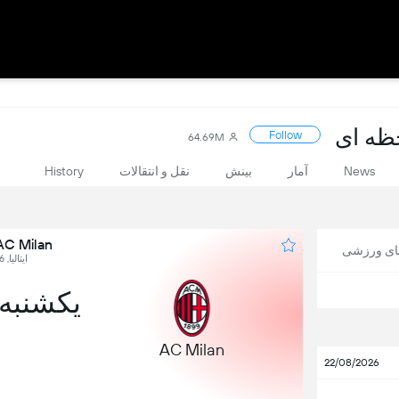
Follow
64.69M
News
آمار
بینش
نقل و انتقالات
History
AC Milan در برابر mo
های ورزشی
ایتالیا, Serie A, Round 16
یکشنبه, 20 دسا
AC Milan
22/08/2026