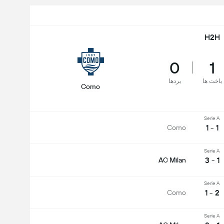
H2H
0
1
باخت ها
بردها
Como
Serie A
1 - 1
Como
Serie A
1 - 3
AC Milan
Serie A
2 - 1
Como
Serie A