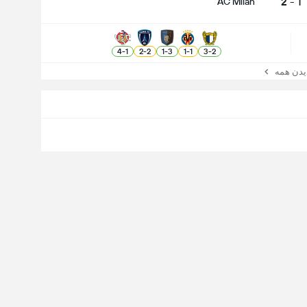
1 - 2
AC Milan
4
-
1
2
-
2
1
-
3
1
-
1
3
-
2
ن همه