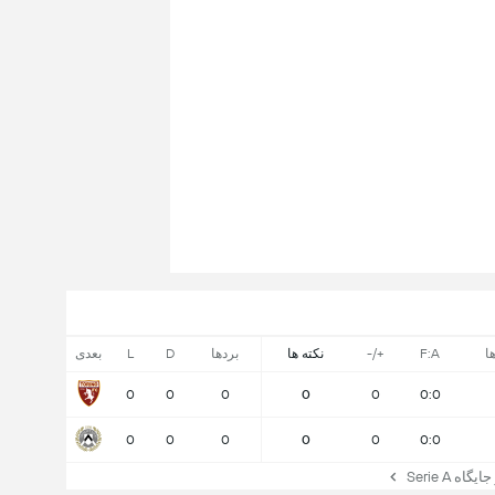
ا
F:A
+/-
نکته ها
بردها
D
L
بعدی
0
0
0
0
0
0:0
0
0
0
0
0
0:0
ه Serie A