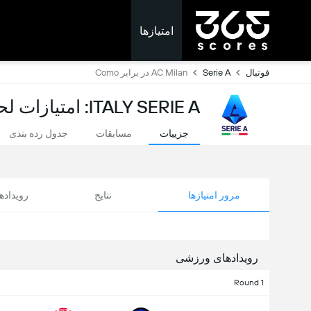
امتیازها
فوتبال
Serie A
AC Milan در برابر Como
ITALY SERIE A: امتیازات لحظه ای
جزییات
مسابقات
جدول رده بندی
مرور امتیازها
نتایج
رویداد
رویدادهای ورزشی
Round 1