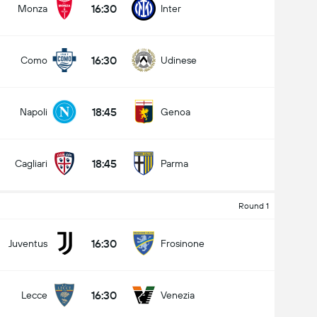
16:30
Monza
Inter
16:30
Como
Udinese
کل گل های بازی (2.5)
18:45
Napoli
Genoa
زیر
بالا
18:45
Cagliari
Parma
Round 1
16:30
Juventus
Frosinone
16:30
Lecce
Venezia