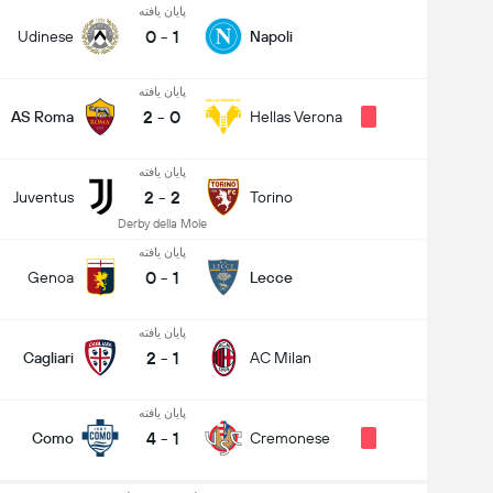
پایان یافته
0
-
1
Udinese
Napoli
پایان یافته
2
-
0
AS Roma
Hellas Verona
پایان یافته
2
-
2
Juventus
Torino
Derby della Mole
پایان یافته
0
-
1
Genoa
Lecce
پایان یافته
2
-
1
Cagliari
AC Milan
پایان یافته
4
-
1
Como
Cremonese