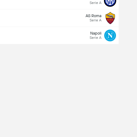
Serie A
AS Roma
Serie A
Napoli
Serie A