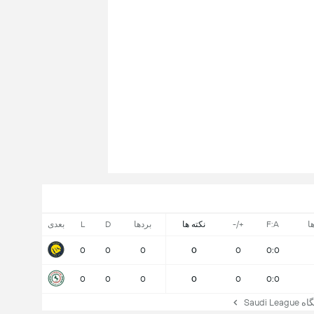
ا
F:A
+/-
نکته ها
بردها
D
L
بعدی
0
0
0
0
0
0:0
0
0
0
0
0
0:0
Saudi