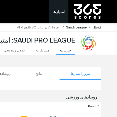
امتیازها
فوتبال
Saudi League
Al Fateh در برابر Al Riyadh SC
SAUDI PRO LEAGUE: امتیازات لحظه ای
جزییات
مسابقات
جدول رده بندی
مرور امتیازها
نتایج
رویداد
رویدادهای ورزشی
Round 1