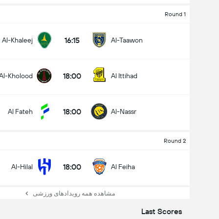
Round 1
16:15
Al-Khaleej
Al-Taawon
18:00
Al-Kholood
Al Ittihad
18:00
Al Fateh
Al-Nassr
Round 2
18:00
Al-Hilal
Al Feiha
مشاهده همه رویدادهای ورزشی
Last Scores