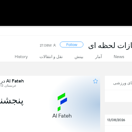
Follow
27.08M
News
آمار
بینش
نقل و انتقالات
History
Al Fateh در برابر Al Riyadh SC
های ورزشی
عربستان, Saudi League, Round 13
پنجشنبه, 5 
Al Fateh
13/08/2026