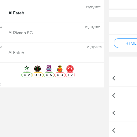
27/10/2025
Al Fateh
ue
23/04/2025
Al Riyadh SC
ue
28/11/2024
Al Fateh
0
-
2
0
-
0
0
-
6
0
-
3
1
-
2
دید