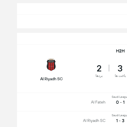
H2H
2
3
باخت ها
بردها
Al Riyadh SC
Saudi Leag
1 - 0
Al Fateh
Saudi Leag
3 - 1
Al Riyadh SC