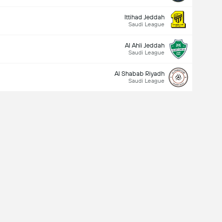
Ittihad Jeddah
Saudi League
Al Ahli Jeddah
Saudi League
Al Shabab Riyadh
Saudi League