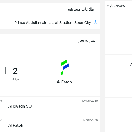
21/05/2026
اطلاعات مسابقه
Prince Abdullah bin Jalawi Stadium Sport City
سر به سر
2
بردها
Al Fateh
ue
10/05/2026
Al Riyadh SC
ue
13/01/2026
Al Fateh