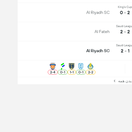
King's Cup
2 - 0
Al Riyadh SC
Saudi Leag
2 - 2
Al Fateh
Saudi Leag
1 - 2
Al Riyadh SC
2
-
4
0
-
1
1
-
1
0
-
1
2
-
2
ن همه