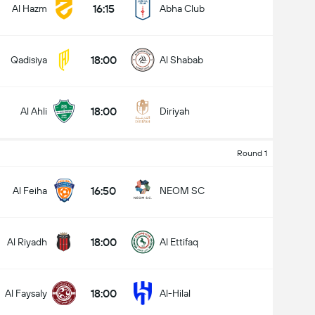
16:15
Al Hazm
Abha Club
18:00
Qadisiya
Al Shabab
کل گل های بازی (2.5)
18:00
Al Ahli
Diriyah
زیر
بالا
Round 1
16:50
Al Feiha
NEOM SC
18:00
Al Riyadh
Al Ettifaq
18:00
Al Faysaly
Al-Hilal