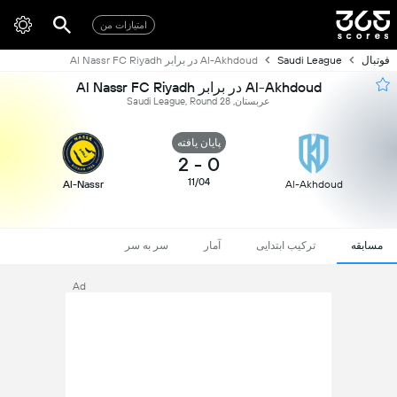
امتیازات من
فوتبال
Saudi League
Al-Akhdoud در برابر Al Nassr FC Riyadh
Al-Akhdoud در برابر Al Nassr FC Riyadh
عربستان, Saudi League, Round 28
پایان یافته
2
-
0
11/04
Al-Nassr
Al-Akhdoud
مسابقه
ترکیب ابتدایی
آمار
سر به سر
Ad