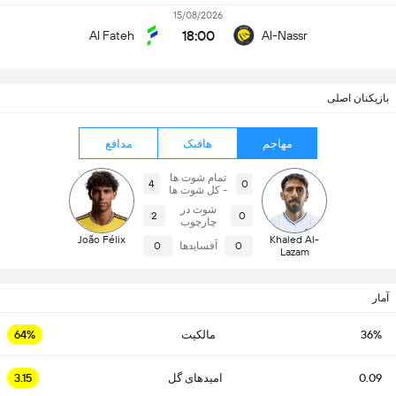
15/08/2026
18:00
Al Fateh
Al-Nassr
بازیکنان اصلی
مهاجم
هافبک
مدافع
تمام شوت ها
4
0
- کل شوت ها
شوت در
2
0
چارچوب
João Félix
Khaled Al-
0
آفسایدها
0
Lazam
آمار
36%
مالکیت
64%
0.09
امیدهای گل
3.15