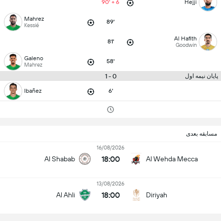
90' + 6
Hejji
Mahrez
89'
Kessié
Al Hafith
81'
Goodwin
Galeno
58'
Mahrez
0 - 1
پایان نیمه اول
Ibañez
6'
مسابقه بعدی
16/08/2026
18:00
Al Shabab
Al Wehda Mecca
13/08/2026
18:00
Al Ahli
Diriyah