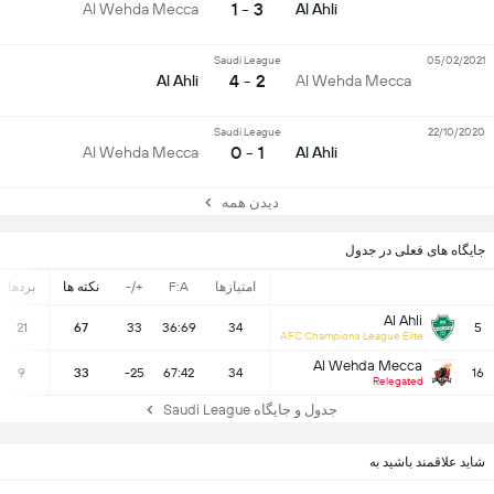
3 - 1
Al Wehda Mecca
Al Ahli
Saudi League
05/02/2021
2 - 4
Al Ahli
Al Wehda Mecca
Saudi League
22/10/2020
1 - 0
Al Wehda Mecca
Al Ahli
دیدن همه
جایگاه های فعلی در جدول
امتیازها
F:A
+/-
نکته ها
بردها
Al Ahli
21
67
33
36:69
34
5
AFC Champions League Elite
Al Wehda Mecca
9
33
-25
67:42
34
16
Relegated
جدول و جایگاه Saudi League
شاید علاقمند باشید به