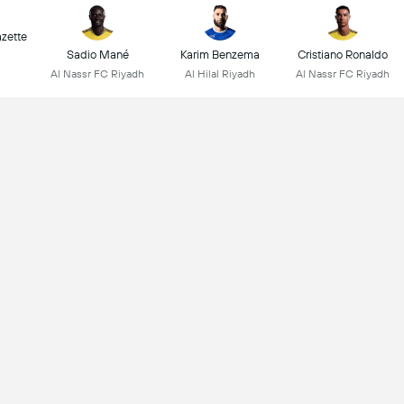
zette
Sadio Mané
Karim Benzema
Cristiano Ronaldo
Al Nassr FC Riyadh
Al Hilal Riyadh
Al Nassr FC Riyadh