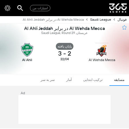
امتیازات من
فوتبال
Saudi League
Al Wehda Mecca در برابر Al Ahli Jeddah
Al Wehda Mecca در برابر Al Ahli Jeddah
عربستان, Saudi League, Round 29
پایان یافته
3
-
2
22/04
Al Ahli
Al Wehda Mecca
مسابقه
ترکیب ابتدایی
آمار
سر به سر
Ad