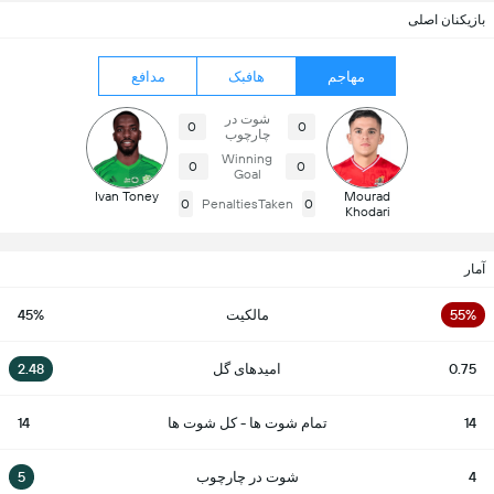
بازیکنان اصلی
مهاجم
هافبک
مدافع
شوت در
0
0
چارچوب
Winning
0
0
Goal
Ivan Toney
Mourad
0
PenaltiesTaken
0
Khodari
آمار
55%
مالکیت
45%
0.75
امیدهای گل
2.48
14
تمام شوت ها - کل شوت ها
14
4
شوت در چارچوب
5