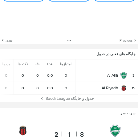
Previous
بعدی
جایگاه های فعلی در جدول
امتیازها
F:A
+/-
نکته ها
بردها
Al Ahli
0
0
0
0:0
0
3
Al Riyadh
0
0
0
0:0
0
15
جدول و جایگاه Saudi League
سر به سر
2
1
8