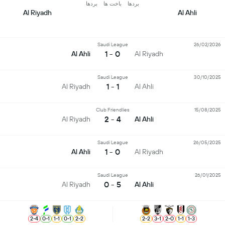
بردها
باخت ها
بردها
Al Riyadh
Al Ahli
Saudi League
26/02/2026
0 - 1
Al Ahli
Al Riyadh
Saudi League
30/10/2025
1 - 1
Al Riyadh
Al Ahli
Club Friendlies
15/08/2025
4 - 2
Al Riyadh
Al Ahli
Saudi League
26/05/2025
0 - 1
Al Ahli
Al Riyadh
Saudi League
26/01/2025
5 - 0
Al Riyadh
Al Ahli
2
-
4
0
-
1
1
-
1
0
-
1
2
-
2
2
-
2
3
-
1
2
-
0
1
-
1
1
-
3