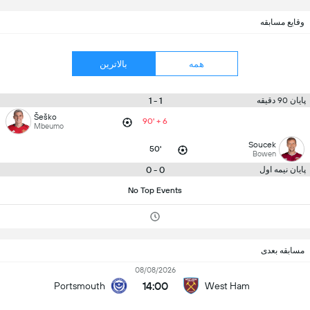
وقایع مسابقه
همه
بالاترین
1 - 1
پایان 90 دقیقه
Šeško
90' + 6
Mbeumo
Soucek
50'
Bowen
0 - 0
پایان نیمه اول
No Top Events
مسابقه بعدی
08/08/2026
14:00
Portsmouth
West Ham