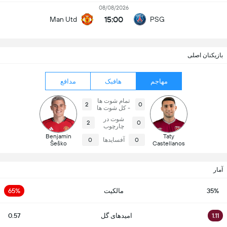
08/08/2026
15:00
Man Utd
PSG
بازیکنان اصلی
مهاجم
هافبک
مدافع
تمام شوت ها
2
0
- کل شوت ها
شوت در
2
0
چارچوب
Benjamin
Taty
0
آفسایدها
0
Šeško
Castellanos
آمار
35%
مالکیت
65%
1.11
امیدهای گل
0.57