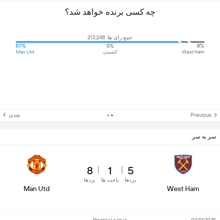
چه کسی برنده خواهد شد؟
جمع رای ها: 213,248
87%
5%
8%
West Ham
کشیدن
Man Utd
Previous
بعدی
سر به سر
8
1
5
بردها
باخت ها
بردها
Man Utd
West Ham
Premier League
04/12/2025