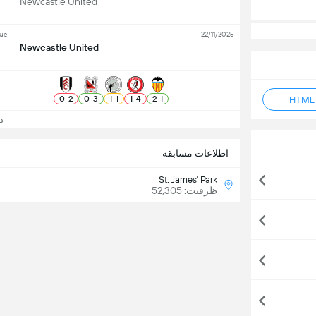
Newcastle United
gue
22/11/2025
Newcastle United
0
-
2
0
-
3
1
-
1
1
-
4
2
-
1
دید
اطلاعات مسابقه
St. James' Park
ظرفیت: 52,305