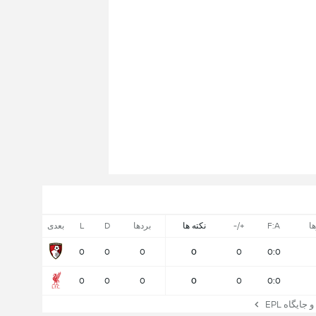
ها
F:A
+/-
نکته ها
بردها
D
L
بعدی
0
0
0
0
0
0:0
0
0
0
0
0
0:0
یگاه EPL