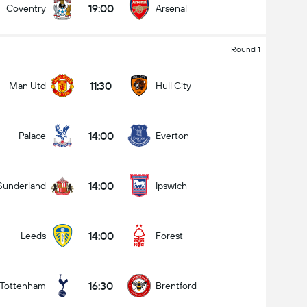
19:00
Coventry
Arsenal
Round 1
کل گل های بازی (2.5)
11:30
Man Utd
Hull City
14:00
Palace
Everton
زیر
بالا
14:00
Sunderland
Ipswich
14:00
Leeds
Forest
16:30
Tottenham
Brentford