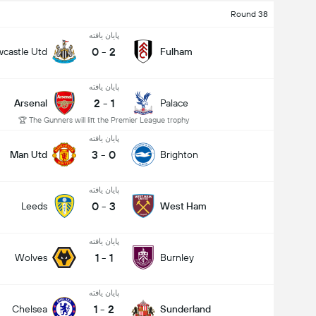
Round 38
پایان یافته
0
-
2
castle Utd
Fulham
پایان یافته
2
-
1
Arsenal
Palace
The Gunners will lift the Premier League trophy 🏆
پایان یافته
3
-
0
Man Utd
Brighton
پایان یافته
0
-
3
Leeds
West Ham
پایان یافته
1
-
1
Wolves
Burnley
پایان یافته
1
-
2
Chelsea
Sunderland