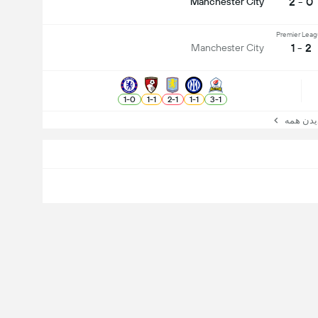
0 - 2
Manchester City
Premier Lea
2 - 1
Manchester City
1
-
0
1
-
1
2
-
1
1
-
1
3
-
1
ن همه