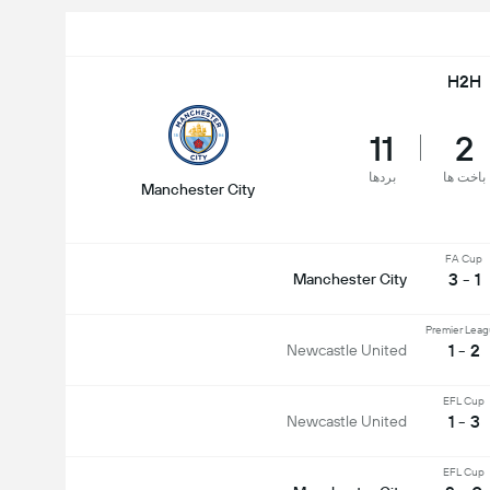
H2H
11
2
باخت ها
بردها
Manchester City
FA Cup
1 - 3
Manchester City
Premier Lea
2 - 1
Newcastle United
EFL Cup
3 - 1
Newcastle United
EFL Cup