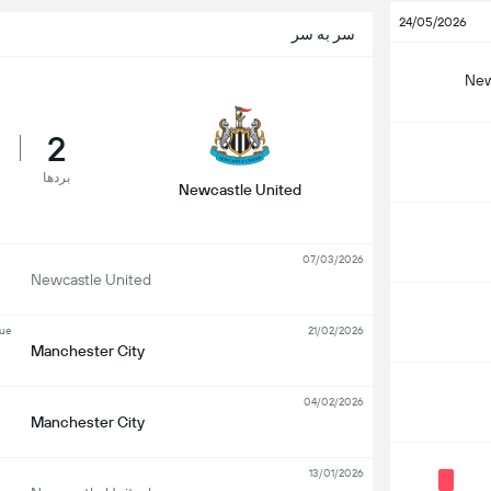
24/05/2026
سر به سر
New
2
بردها
Newcastle United
07/03/2026
Newcastle United
gue
21/02/2026
Manchester City
04/02/2026
Manchester City
13/01/2026