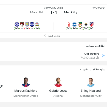
Community Shield
10/08/2024
1 - 1
Man Utd
Man City
1
-
0
1
-
1
2
-
1
1
-
1
3
-
1
2
-
3
3
-
0
1
-
0
5
-
0
1
-
2
دیدن همه
اطلاعات مسابقه
Old Trafford
ظرفیت: 74,310
شاید علاقمند باشید به
ijk
Marcus Rashford
Gabriel Jesus
Erling Haaland
Manchester United
Arsenal
Manchester City