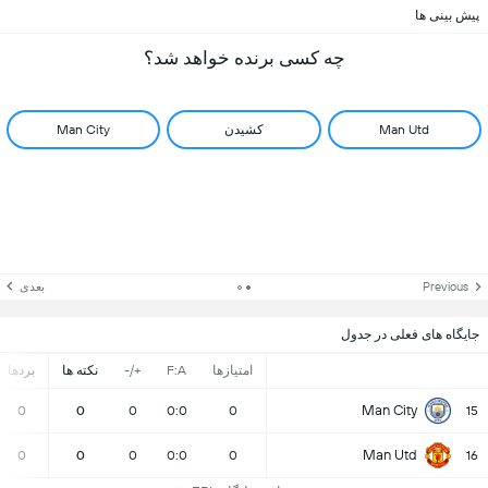
پیش بینی ها
چه کسی برنده خواهد شد؟
Man Utd
کشیدن
Man City
Previous
بعدی
جایگاه های فعلی در جدول
امتیازها
F:A
+/-
نکته ها
بردها
Man City
0
0
0
0:0
0
15
Man Utd
0
0
0
0:0
0
16