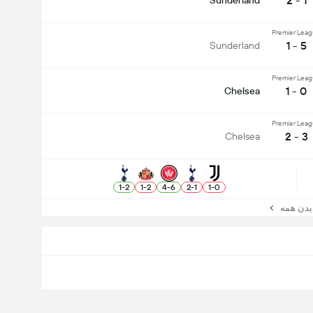
1 - 2
Sunderland
Premier Lea
5 - 1
Sunderland
Premier Lea
0 - 1
Chelsea
Premier Lea
3 - 2
Chelsea
1
-
2
1
-
2
4
-
6
2
-
1
1
-
0
ن همه