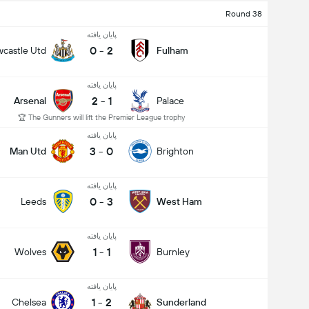
Round 38
پایان یافته
0
-
2
castle Utd
Fulham
پایان یافته
2
-
1
Arsenal
Palace
The Gunners will lift the Premier League trophy 🏆
پایان یافته
3
-
0
Man Utd
Brighton
پایان یافته
0
-
3
Leeds
West Ham
پایان یافته
1
-
1
Wolves
Burnley
پایان یافته
1
-
2
Chelsea
Sunderland