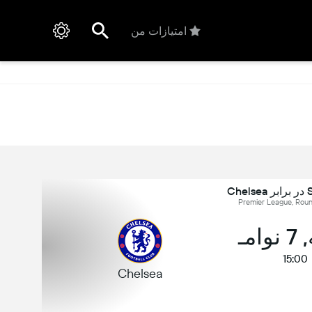
امتیازات من
Ch
امـ
15:00
Chelsea