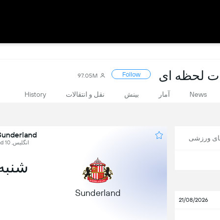
Follow
97.05M
News
آمار
بینش
نقل و انتقالات
History
Sunderland در برابر elsea
های ورزشی
انگلیس, Premier League, Round 10
شنبه, 7 نو
Sunderland
21/08/2026