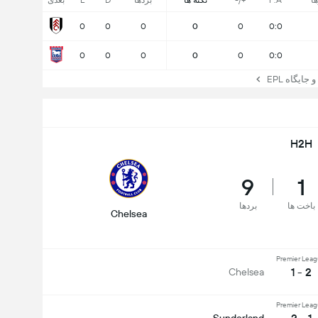
ها
F:A
+/-
نکته ها
بردها
D
L
بعدی
0
0
0
0
0
0:0
0
0
0
0
0
0:0
یگاه EPL
H2H
9
1
باخت ها
بردها
Chelsea
Premier Lea
2 - 1
Chelsea
Premier Lea