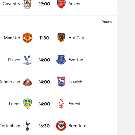
19:00
Coventry
Arsenal
Round 1
کل گل های بازی (2.5)
11:30
Man Utd
Hull City
14:00
Palace
Everton
زیر
بالا
14:00
Sunderland
Ipswich
14:00
Leeds
Forest
16:30
Tottenham
Brentford