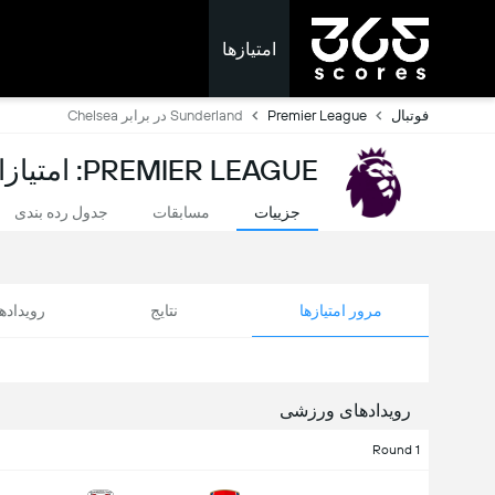
امتیازها
فوتبال
Premier League
Sunderland در برابر Chelsea
PREMIER LEAGUE: امتیازات لحظه ای
جزییات
مسابقات
جدول رده بندی
مرور امتیازها
نتایج
رویداد
رویدادهای ورزشی
Round 1