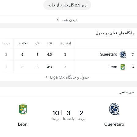
زیر 2.5 گل خارج از خانه
دیدن همه
جایگاه های فعلی در جدول
امتیازها
F:A
+/-
نکته ها
بردها
Queretaro
2
6
1
4:5
3
7
Leon
1
3
-1
4:3
3
14
جدول و جایگاه Liga MX
سر به سر
10
3
2
بردها
باخت ها
بردها
Leon
Queretaro