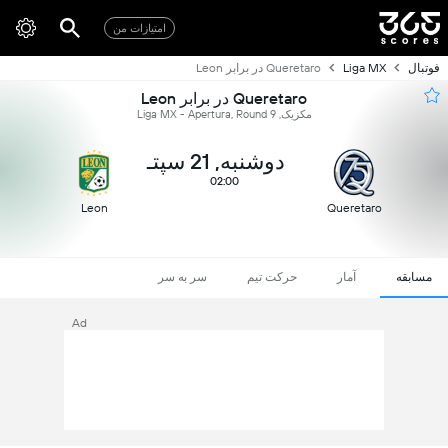
امتیازات من
فوتبال
Liga MX
Queretaro در برابر Leon
Queretaro در برابر Leon
مکزیک, Liga MX - Apertura, Round 9
دوشنبه, 21 سپتـ
02:00
Leon
Queretaro
مسابقه
آمار
حرکت تیم
سر به سر
Ad