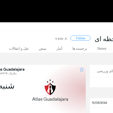
Follow
9.81M
News
برجسته ها
آمار
بینش
نقل و انتقالات
Atlas Guadalajara در برابر 
های ورزشی
مکزیک, Liga MX - Apertura, Round 16
شنبه, 7 نو
Atlas Guadalajara
15/08/2026