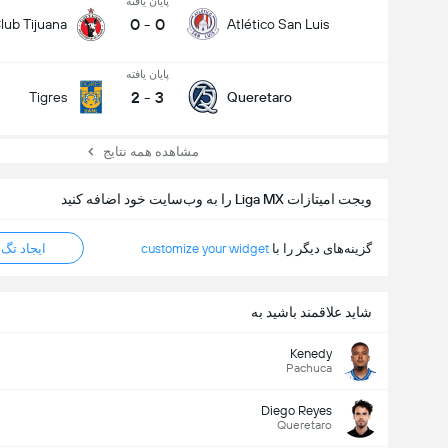
پایان یافته
0
-
0
lub Tijuana
Atlético San Luis
پایان یافته
2
-
3
Tigres
Queretaro
مشاهده همه نتایج
ویجت امیتازات Liga MX را به وب‌سایت خود اضافه کنید
گزینه‌های دیگر را با
customize your widget
ایجاد تگ HTML
شاید علاقمند باشید به
Kenedy
Pachuca
Diego Reyes
Queretaro