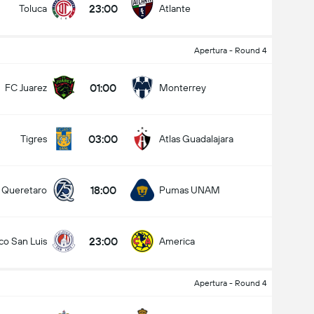
23:00
Toluca
Atlante
Apertura - Round 4
کل گل های بازی (2.5)
01:00
FC Juarez
Monterrey
03:00
Tigres
Atlas Guadalajara
زیر
بالا
18:00
Queretaro
Pumas UNAM
23:00
ico San Luis
America
Apertura - Round 4