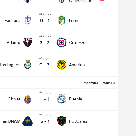
Guadalajara
پایان یافته
0
-
1
Pachuca
Leon
پایان یافته
3
-
2
Atlante
Cruz Azul
پایان یافته
0
-
3
tos Laguna
America
Apertura - Round 3
پایان یافته
1
-
1
Chivas
Puebla
پایان یافته
5
-
1
mas UNAM
FC Juarez