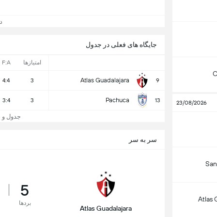
دید
جایگاه های فعلی در جدول
امتیازها
F:A
C
Atlas Guadalajara
4:4
3
9
Pachuca
3:4
3
13
23/08/2026
جدول و جایگاه
سر به سر
San
5
Atlas 
بردها
Atlas Guadalajara