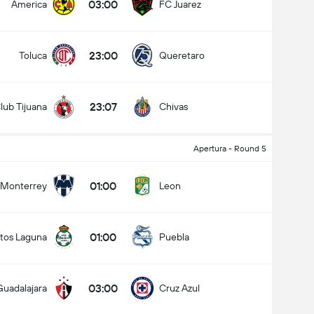
03:00
America
FC Juarez
23:00
Toluca
Queretaro
23:07
lub Tijuana
Chivas
Apertura - Round 5
01:00
Monterrey
Leon
01:00
tos Laguna
Puebla
03:00
Guadalajara
Cruz Azul