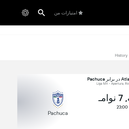
امتیازات من
History
Pachuca
امـ
23:00
Pachuca