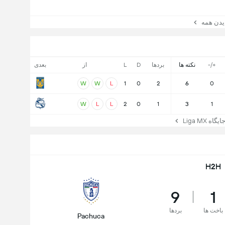
ن همه
+/-
نکته ها
بردها
D
L
از
بعدی
W
W
L
1
0
2
6
0
W
L
L
2
0
1
3
1
 Liga MX
H2H
9
1
باخت ها
بردها
Pachuca