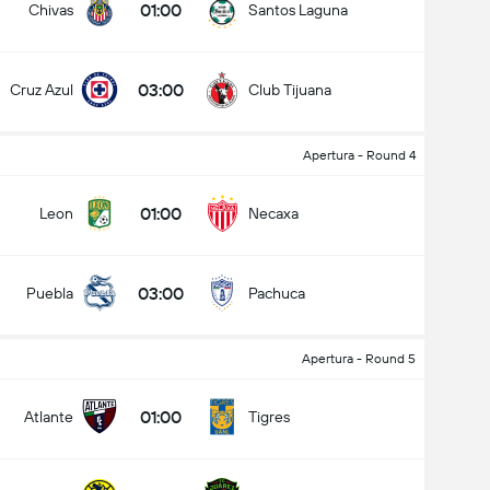
01:00
Chivas
Santos Laguna
03:00
Cruz Azul
Club Tijuana
Apertura - Round 4
01:00
Leon
Necaxa
03:00
Puebla
Pachuca
Apertura - Round 5
01:00
Atlante
Tigres