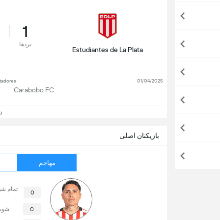
1
بردها
Estudiantes de La Plata
tadores
01/04/2025
Carabobo FC
دید
بازیکنان اصلی
مهاجم
تمام ش
0
0
شوت