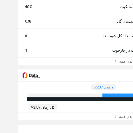
مالکیت
40%
یدهای گل
0.18
 ها - کل شوت ها
6
در چارچوب
1
ن همه
واقعی 55:37
کل زمان 93:59
ن همه