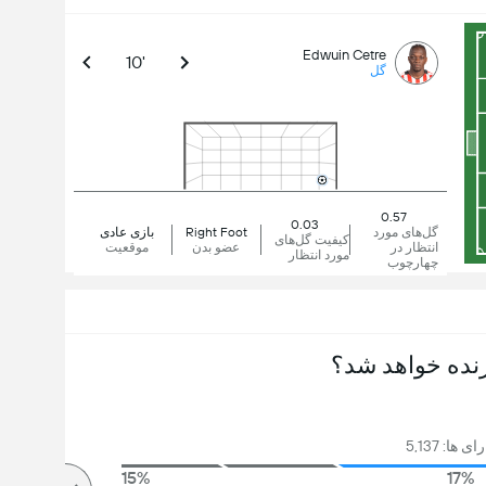
Edwuin Cetre
10'
گل
0.57
0.03
گل‌های مورد
Right Foot
بازی عادی
کیفیت گل‌های
انتظار در
عضو بدن
موقعیت
مورد انتظار
چهارچوب
نده خواهد شد؟
 ها: 5,137
15%
17%