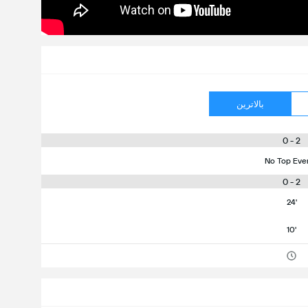
بالاترین
2 - 0
No Top Eve
2 - 0
24'
10'