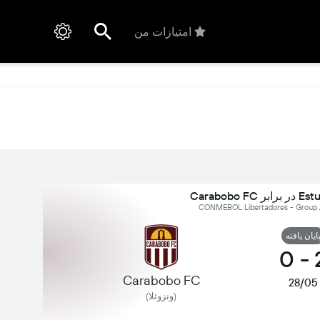
امتیازات من
Carabobo
ایان یافته
0
-
Carabobo FC
28/05
(ونزوئلا)