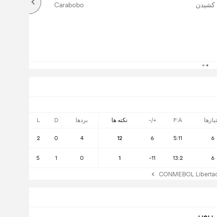
کشیدن
Carabobo
یازها
F:A
+/-
نکته ها
بردها
D
L
2
0
4
12
6
5:11
6
5
1
0
1
-11
13:2
6