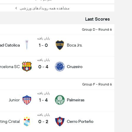
مشاهده همه رویدادهای ورزشی
Last Scores
Group D - Round 6
پایان یافته
1
-
0
ad Catolica
Boca Jrs.
پایان یافته
0
-
4
rcelona SC
Cruzeiro
Group F - Round 6
پایان یافته
1
-
4
Junior
Palmeiras
پایان یافته
0
-
2
ting Cristal
Cerro Porteño