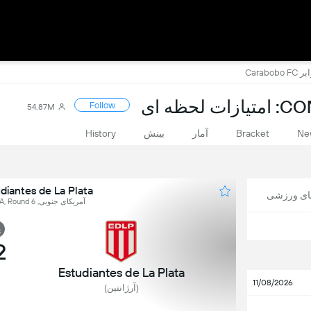
ظه ای
Follow
54.87M
Ne
Bracket
آمار
بینش
History
Estudiantes de La Plata در برابر  FC
های ورزشی
آمریکای جنوبی, CONMEBOL Libertadores - Group A, Round 6
پ
2
Estudiantes de La Plata
11/08/2026
(آرژانتین)