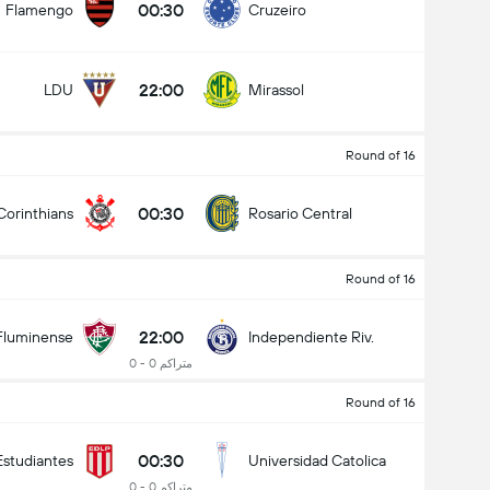
00:30
Flamengo
Cruzeiro
22:00
LDU
Mirassol
Round of 16
00:30
Corinthians
Rosario Central
Round of 16
22:00
Fluminense
Independiente Riv.
متراکم 0 - 0
Round of 16
00:30
Estudiantes
Universidad Catolica
متراکم 0 - 0