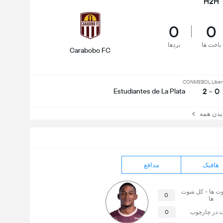
H2H
0
0
باخت ها
بردها
Carabobo FC
CONMEBOL Liber
0 - 2
Estudiantes de La Plata
ن همه
هافبک
مدافع
وت ها - کل شوت
0
ها
 در چارچوب
0