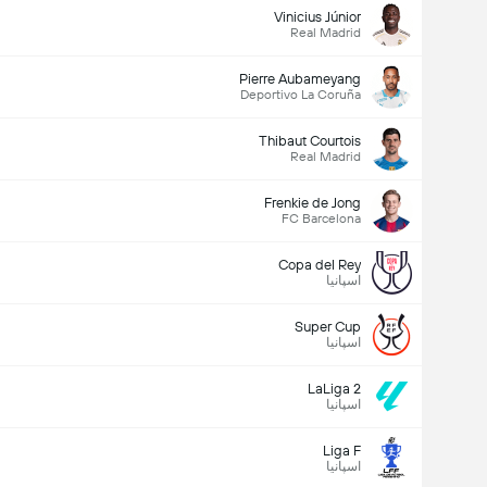
Vinicius Júnior
Real Madrid
Pierre Aubameyang
Deportivo La Coruña
Thibaut Courtois
Real Madrid
Frenkie de Jong
FC Barcelona
Copa del Rey
اسپانیا
Super Cup
اسپانیا
LaLiga 2
اسپانیا
Liga F
اسپانیا