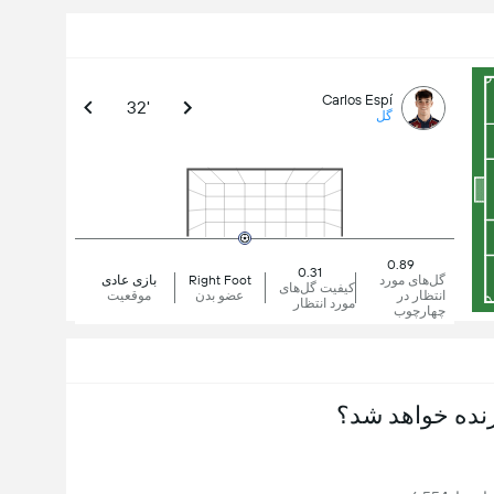
Carlos Espí
32'
گل
0.89
0.31
گل‌های مورد
Right Foot
بازی عادی
کیفیت گل‌های
انتظار در
عضو بدن
موقعیت
مورد انتظار
چهارچوب
نده خواهد شد؟