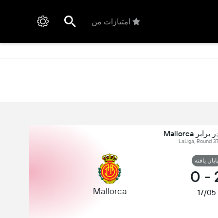
امتیازات من
ایان یافته
0
-
Mallorca
17/05