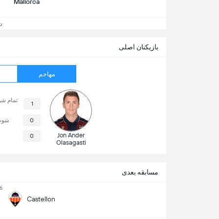
Mallorca
دید
بازیکنان اصلی
مهاجم
تمام ش
1
0
شوت
Jon Ander
0
Olasagasti
مسابقه بعدی
6
Castellon