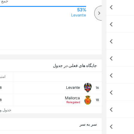
جمع رای
53%
72%
بالا
Levante
جایگاه های فعلی در جدول
امتی
Levante
8
16
Mallorca
8
18
Relegated
جدول و جایگا
سر به سر