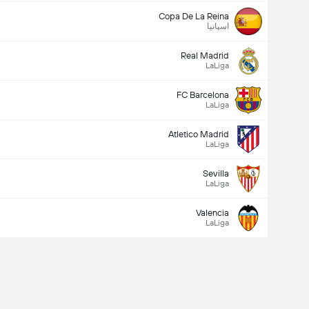
Copa De La Reina
اسپانیا
Real Madrid
LaLiga
FC Barcelona
LaLiga
Atletico Madrid
LaLiga
Sevilla
LaLiga
Valencia
LaLiga