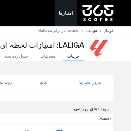
امتیازها
فوتبال
LaLiga
Levante در برابر Mallorca
LALIGA: امتیازات لحظه ای
جزییات
مسابقات
جدول رده بندی
مرور امتیازها
نتایج
رویداد
رویدادهای ورزشی
Round 1