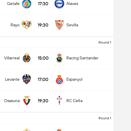
17:30
Getafe
Alaves
19:30
Rayo
Sevilla
Round 1
15:00
Villarreal
Racing Santander
17:00
Levante
Espanyol
19:30
Osasuna
RC Celta
Round 1