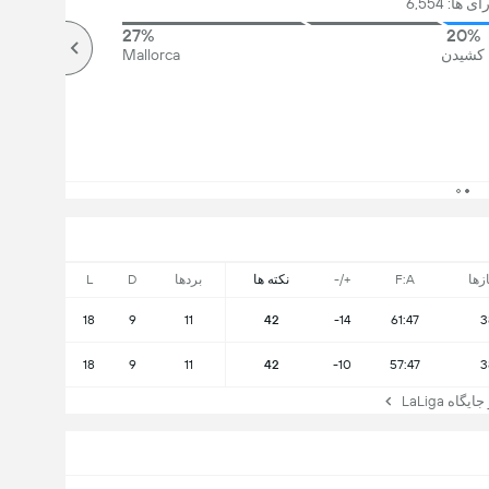
 ها: 6,554
27%
20%
کشیدن
Mallorca
ازها
F:A
+/-
نکته ها
بردها
D
L
18
9
11
42
-14
61:47
3
18
9
11
42
-10
57:47
3
ه LaLiga