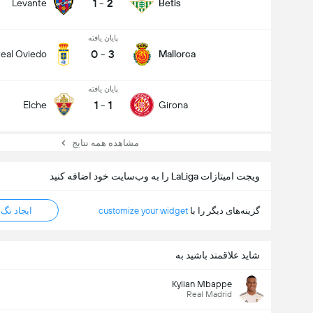
1
-
2
Levante
Betis
پایان یافته
0
-
3
eal Oviedo
Mallorca
پایان یافته
1
-
1
Elche
Girona
مشاهده همه نتایج
ویجت امیتازات LaLiga را به وب‌سایت خود اضافه کنید
گزینه‌های دیگر را با
customize your widget
ایجاد تگ HTML
شاید علاقمند باشید به
کل گل های بازی (2.5)
Kylian Mbappe
Real Madrid