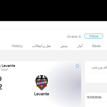
Follow
101.40M
News
آمار
بینش
نقل و انتقالات
History
Levante در برابر Mallorca
های ورزشی
اسپانیا, LaLiga, Round 37
پ
2
Levante
15/08/2026