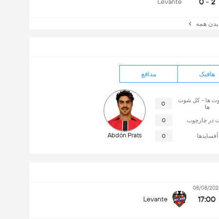
2 - 0
Levante
ن همه
هافبک
مدافع
وت ها - کل شوت
0
ها
 در چارچوب
0
Abdón Prats
آفسایدها
0
08/08/202
17:00
Levante