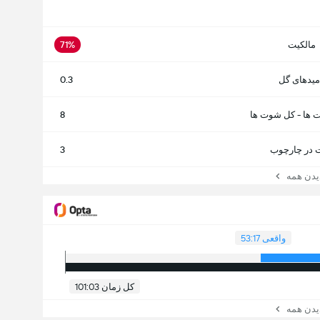
مالکیت
71%
میدهای گل
0.3
 ها - کل شوت ها
8
در چارچوب
3
ن همه
واقعی 53:17
کل زمان 101:03
ن همه