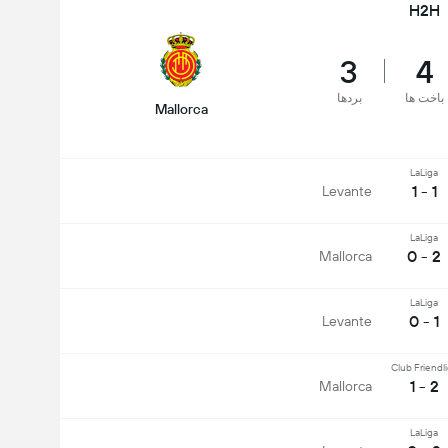
H2H
3
4
باخت ها
بردها
Mallorca
LaLiga
1 - 1
Levante
LaLiga
2 - 0
Mallorca
LaLiga
1 - 0
Levante
Club Friendl
2 - 1
Mallorca
LaLiga