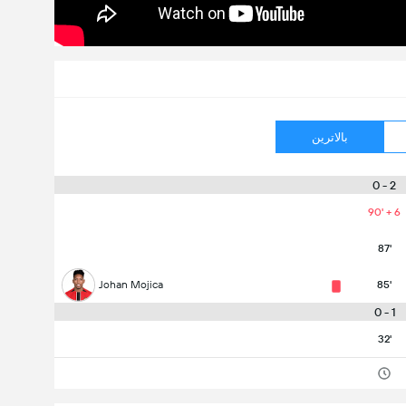
بالاترین
2 - 0
90' + 6
87'
Johan Mojica
85'
1 - 0
32'