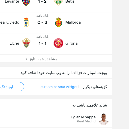
1
-
2
Levante
Betis
پایان یافته
0
-
3
eal Oviedo
Mallorca
پایان یافته
1
-
1
Elche
Girona
مشاهده همه نتایج
ویجت امیتازات LaLiga را به وب‌سایت خود اضافه کنید
گزینه‌های دیگر را با
customize your widget
ایجاد تگ HTML
شاید علاقمند باشید به
Kylian Mbappe
کل گل های بازی (2.5)
Real Madrid