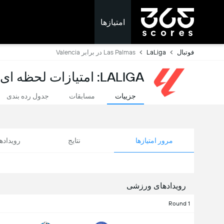
امتیازها
فوتبال
LaLiga
Las Palmas در برابر Valencia
LALIGA: امتیازات لحظه ای
جزییات
مسابقات
جدول رده بندی
مرور امتیازها
نتایج
رویداد
رویدادهای ورزشی
Round 1