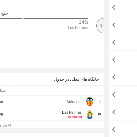
جمع رای
34%
66%
بالا
Las Palmas
جایگاه های فعلی در جدول
امتیا
Valencia
38
12
Las Palmas
38
19
Relegated
جدول و جایگا