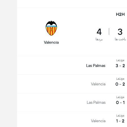
H2H
4
3
باخت ها
بردها
Valencia
LaLiga
2 - 3
Las Palmas
LaLiga
2 - 0
Valencia
LaLiga
1 - 0
Las Palmas
LaLiga
2 - 1
Valencia