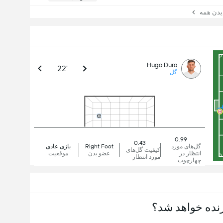
ن همه
Hugo Duro
22'
گل
0.99
0.43
گل‌های مورد
Right Foot
بازی عادی
کیفیت گل‌های
انتظار در
عضو بدن
موقعیت
مورد انتظار
چهارچوب
نده خواهد شد؟