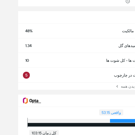
مالکیت
48%
یدهای گل
1.34
 ها - کل شوت ها
10
در چارچوب
5
ن همه
واقعی 53:15
کل زمان 103:15