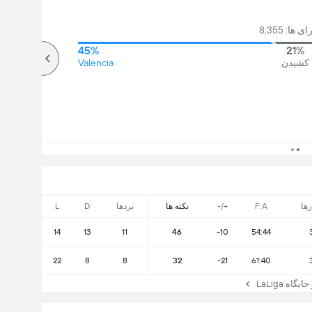
 ها: 8,355
45%
21%
کشیدن
Valencia
زها
F:A
+/-
نکته ها
بردها
D
L
14
13
11
46
-10
54:44
22
8
8
32
-21
61:40
ه LaLiga