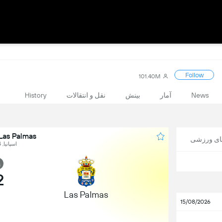
Follow
101.40M
News
آمار
بینش
نقل و انتقالات
History
Las Palmas در برابر alencia
های ورزشی
اسپانیا, LaLiga, Round 34
پ
2
Las Palmas
15/08/2026