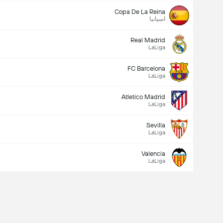
Copa De La Reina
اسپانیا
Real Madrid
LaLiga
FC Barcelona
LaLiga
Atletico Madrid
LaLiga
Sevilla
LaLiga
Valencia
LaLiga