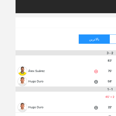
بالاترین
2 - 3
83'
Álex Suárez
75'
Hugo Duro
58'
1 - 1
45' + 2
Hugo Duro
22'