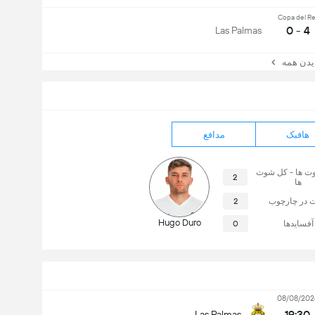
Copa del R
4 - 0
Las Palmas
ن همه
هافبک
مدافع
وت ها - کل شوت
2
ها
 در چارچوب
2
Hugo Duro
آفسایدها
0
08/08/202
19:30
Las Palmas