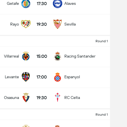
17:30
Getafe
Alaves
19:30
Rayo
Sevilla
Round 1
15:00
Villarreal
Racing Santander
17:00
Levante
Espanyol
19:30
Osasuna
RC Celta
Round 1