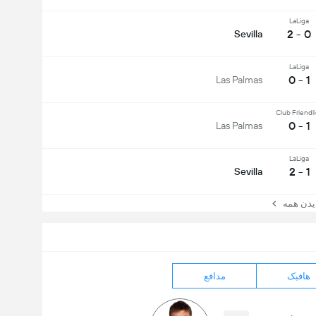
LaLiga
0 - 2
Sevilla
LaLiga
1 - 0
Las Palmas
Club Friendl
1 - 0
Las Palmas
LaLiga
1 - 2
Sevilla
ن همه
هافبک
مدافع