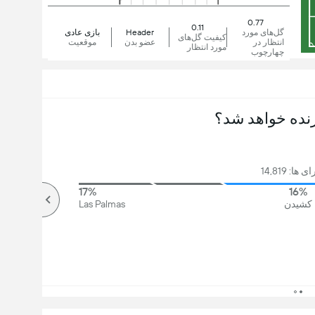
0.77
0.11
گل‌های مورد
Header
بازی عادی
کیفیت گل‌های
انتظار در
عضو بدن
موقعیت
مورد انتظار
چهارچوب
نده خواهد شد؟
ها: 14,819
17%
16%
کشیدن
Las Palmas