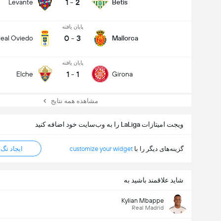
1
-
2
Levante
Betis
پایان یافته
0
-
3
eal Oviedo
Mallorca
پایان یافته
1
-
1
Elche
Girona
مشاهده همه نتایج
ویجت امیتازات LaLiga را به وب‌سایت خود اضافه کنید
گزینه‌های دیگر را با
customize your widget
ایجاد تگ HTML
شاید علاقمند باشید به
Kylian Mbappe
Real Madrid