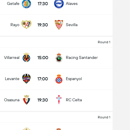
17:30
Getafe
Alaves
19:30
Rayo
Sevilla
Round 1
15:00
Villarreal
Racing Santander
17:00
Levante
Espanyol
19:30
Osasuna
RC Celta
Round 1