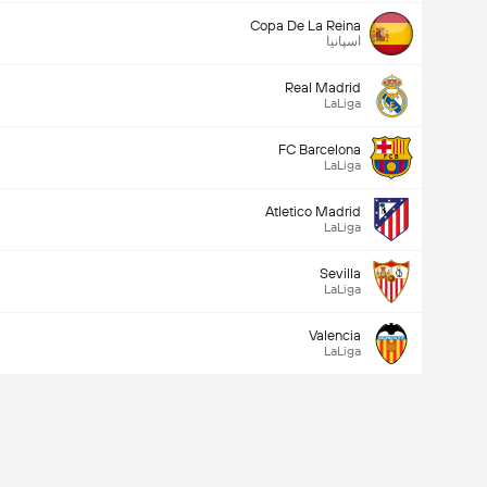
Copa De La Reina
اسپانیا
Real Madrid
LaLiga
FC Barcelona
LaLiga
Atletico Madrid
LaLiga
Sevilla
LaLiga
Valencia
LaLiga