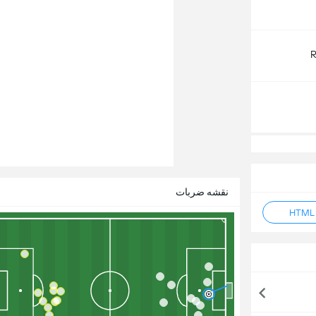
R
نقشه ضربات