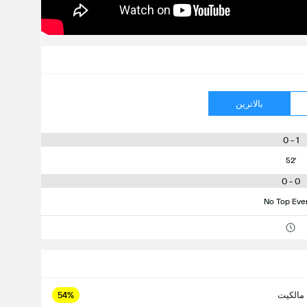
بالاترین
1 - 0
52'
0 - 0
No Top Eve
مالکیت
54%