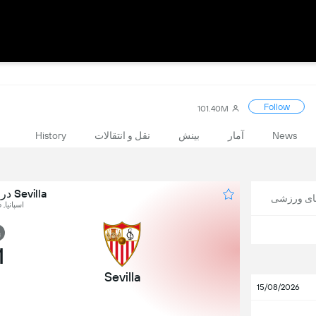
Follow
101.40M
News
آمار
بینش
نقل و انتقالات
History
Sevilla در برابر Las Palmas
های ورزشی
اسپانیا, LaLiga, Round 36
پ
1
Sevilla
15/08/2026