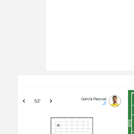
García Pascual
52'
گل