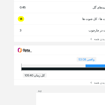
یدهای گل
0.45
 ها - کل شوت ها
14
در چارچوب
3
ن همه
واقعی 53:08
کل زمان 105:40
ن همه
Ad