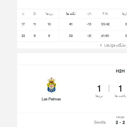
ازها
F:A
+/-
نکته ها
بردها
D
L
17
11
10
41
-13
55:42
3
22
8
8
32
-21
61:40
3
ه LaLiga
H2H
1
1
باخت ها
بردها
Las Palmas
LaLiga
2 - 2
Sevilla