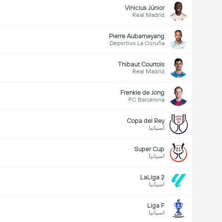
Vinicius Júnior
Real Madrid
Pierre Aubameyang
Deportivo La Coruña
Thibaut Courtois
Real Madrid
کل گل های بازی (2.5)
Frenkie de Jong
FC Barcelona
جمع رای ها: 1,692
Copa del Rey
اسپانیا
Super Cup
اسپانیا
LaLiga 2
اسپانیا
Liga F
اسپانیا