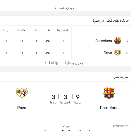
دیدن همه
جایگاه های فعلی در جدول
امتیازها
F:A
+/-
نکته ها
بردها
Barcelona
0
0
0
0:0
0
12
Rayo
0
0
0
0:0
0
18
جدول و جایگاه LaLiga
سر به سر
3
3
9
بردها
باخت ها
بردها
Rayo
Barcelona
LaLiga
22/03/2026