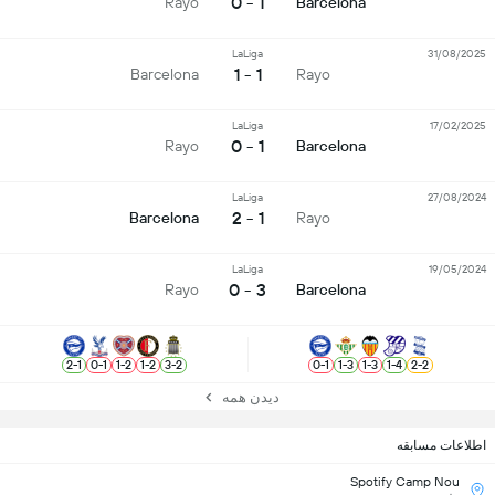
1 - 0
Rayo
Barcelona
LaLiga
31/08/2025
1 - 1
Barcelona
Rayo
LaLiga
17/02/2025
1 - 0
Rayo
Barcelona
LaLiga
27/08/2024
1 - 2
Barcelona
Rayo
LaLiga
19/05/2024
3 - 0
Rayo
Barcelona
2
-
1
0
-
1
1
-
2
1
-
2
3
-
2
0
-
1
1
-
3
1
-
3
1
-
4
2
-
2
دیدن همه
اطلاعات مسابقه
Spotify Camp Nou