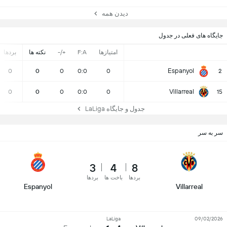
دیدن همه
جایگاه های فعلی در جدول
امتیازها
F:A
+/-
نکته ها
بردها
Espanyol
0
0
0
0:0
0
2
Villarreal
0
0
0
0:0
0
15
جدول و جایگاه LaLiga
سر به سر
3
4
8
بردها
باخت ها
بردها
Espanyol
Villarreal
LaLiga
09/02/2026