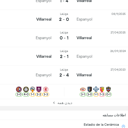
4 - 1
Espanyol
Villarreal
LaLiga
08/11/2025
0 - 2
Villarreal
Espanyol
LaLiga
27/04/2025
1 - 0
Espanyol
Villarreal
LaLiga
26/09/2024
1 - 2
Villarreal
Espanyol
LaLiga
27/04/2023
4 - 2
Espanyol
Villarreal
3
-
0
4
-
0
1
-
1
2
-
2
3
-
3
3
-
1
3
-
0
1
-
1
1
-
3
0
-
1
دیدن همه
اطلاعات مسابقه
Estadio de la Cerámica