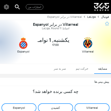
امتیازات من
فوتبال
LaLiga
Villarreal در برابر Espanyol
Villarreal در برابر Espanyol
اسپانیا, LaLiga, Round 11
یکشنبه, 1 نوامـ
17:00
Espanyol
Villarreal
مسابقه
حرکت تیم
سر به سر
پیش بینی ها
چه کسی برنده خواهد شد؟
Villarreal
کشیدن
Espanyol