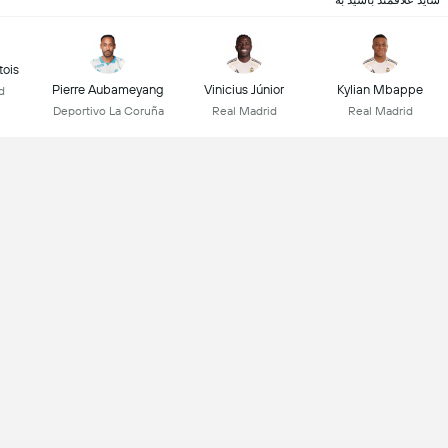
شاید علاقمند باشید به
tois
Pierre Aubameyang
Vinicius Júnior
Kylian Mbappe
d
Deportivo La Coruña
Real Madrid
Real Madrid