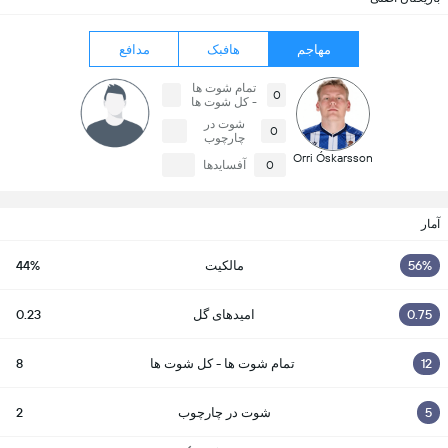
مهاجم
هافبک
مدافع
تمام شوت ها
0
- کل شوت ها
شوت در
0
چارچوب
Orri Óskarsson
0
آفسایدها
آمار
56%
مالکیت
44%
0.75
امیدهای گل
0.23
12
تمام شوت ها - کل شوت ها
8
5
شوت در چارچوب
2