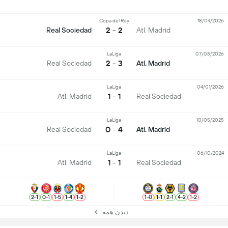
Copa del Rey
18/04/2026
2 - 2
Real Sociedad
Atl. Madrid
LaLiga
07/03/2026
3 - 2
Real Sociedad
Atl. Madrid
LaLiga
04/01/2026
1 - 1
Atl. Madrid
Real Sociedad
LaLiga
10/05/2025
4 - 0
Real Sociedad
Atl. Madrid
LaLiga
06/10/2024
1 - 1
Atl. Madrid
Real Sociedad
2
-
1
0
-
1
1
-
5
1
-
4
1
-
2
1
-
0
1
-
1
2
-
1
4
-
2
1
-
2
دیدن همه