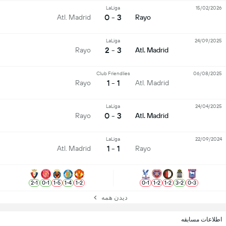
LaLiga
15/02/2026
3 - 0
Atl. Madrid
Rayo
LaLiga
24/09/2025
3 - 2
Rayo
Atl. Madrid
Club Friendlies
06/08/2025
1 - 1
Rayo
Atl. Madrid
LaLiga
24/04/2025
3 - 0
Rayo
Atl. Madrid
LaLiga
22/09/2024
1 - 1
Atl. Madrid
Rayo
2
-
1
0
-
1
1
-
5
1
-
4
1
-
2
0
-
1
1
-
2
1
-
2
3
-
2
0
-
3
دیدن همه
اطلاعات مسابقه