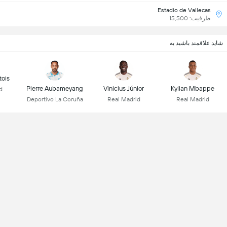
Estadio de Vallecas
ظرفیت: 15,500
شاید علاقمند باشید به
tois
Pierre Aubameyang
Vinicius Júnior
Kylian Mbappe
d
Deportivo La Coruña
Real Madrid
Real Madrid