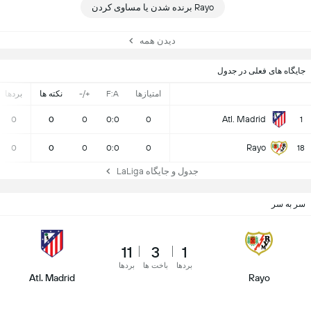
Rayo برنده شدن یا مساوی کردن
دیدن همه
جایگاه های فعلی در جدول
امتیازها
F:A
+/-
نکته ها
بردها
Atl. Madrid
0
0
0
0:0
0
1
Rayo
0
0
0
0:0
0
18
جدول و جایگاه LaLiga
سر به سر
11
3
1
بردها
باخت ها
بردها
Atl. Madrid
Rayo