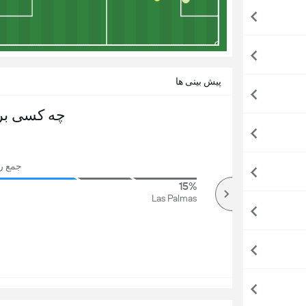
پیش بینی ها
چه کسی بر
جمع رای ه
15%
77%
بالا
Las Palmas