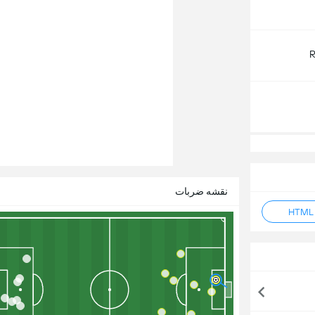
R
نقشه ضربات