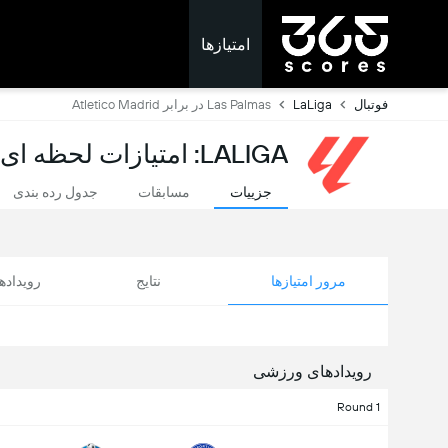
امتیازها
فوتبال
LaLiga
Las Palmas در برابر Atletico Madrid
LALIGA: امتیازات لحظه ای
جزییات
مسابقات
جدول رده بندی
مرور امتیازها
نتایج
رویداد
رویدادهای ورزشی
Round 1