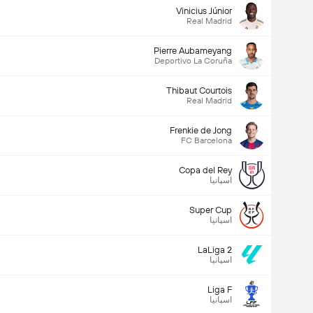
Vinicius Júnior
Real Madrid
Pierre Aubameyang
Deportivo La Coruña
Thibaut Courtois
Real Madrid
کل گل های بازی (2.5)
Frenkie de Jong
FC Barcelona
جمع رای ها: 2,246
Copa del Rey
اسپانیا
Super Cup
اسپانیا
LaLiga 2
اسپانیا
Liga F
اسپانیا