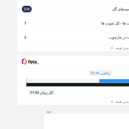
میدهای گل
0.8
 ها - کل شوت ها
7
در چارچوب
2
ن همه
واقعی 55:46
کل زمان 97:48
ن همه
Ad