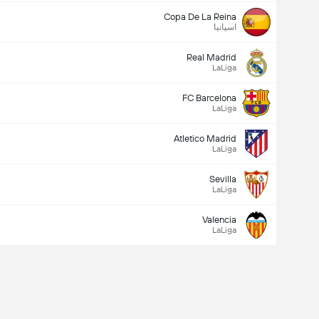
Copa De La Reina
اسپانیا
Real Madrid
LaLiga
FC Barcelona
LaLiga
Atletico Madrid
LaLiga
Sevilla
LaLiga
Valencia
LaLiga