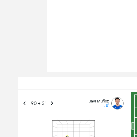
Javi Muñoz
90 + 3'
گل