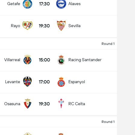
17:30
Getafe
Alaves
19:30
Rayo
Sevilla
Round 1
15:00
Villarreal
Racing Santander
17:00
Levante
Espanyol
19:30
Osasuna
RC Celta
Round 1