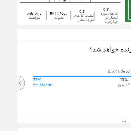
0.21
0.21
گل‌های مورد
Right Foot
بازی عادی
کیفیت گل‌های
انتظار در
عضو بدن
موقعیت
مورد انتظار
چهارچوب
نده خواهد شد؟
ا: 20,646
72%
13%
کشیدن
Atl. Madrid