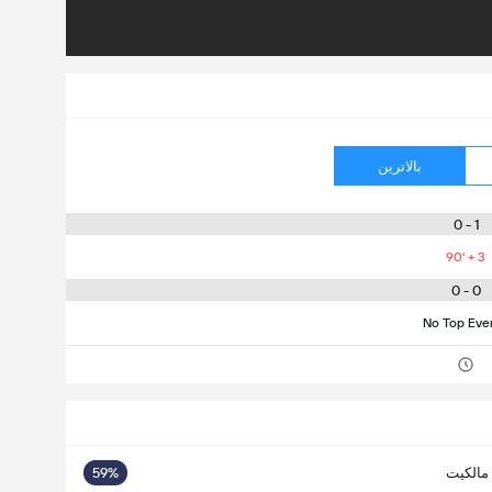
بالاترین
1 - 0
90' + 3
0 - 0
No Top Eve
مالکیت
59%