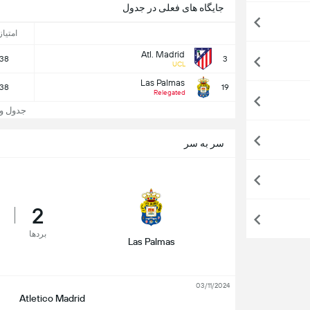
جایگاه های فعلی در جدول
امتیاز
Atl. Madrid
38
3
UCL
Las Palmas
38
19
Relegated
جدول و جایگا
سر به سر
2
بردها
Las Palmas
03/11/2024
Atletico Madrid