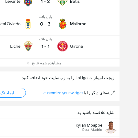
1
-
2
Levante
Betis
پایان یافته
0
-
3
eal Oviedo
Mallorca
پایان یافته
1
-
1
Elche
Girona
مشاهده همه نتایج
ویجت امیتازات LaLiga را به وب‌سایت خود اضافه کنید
گزینه‌های دیگر را با
customize your widget
ایجاد تگ HTML
شاید علاقمند باشید به
Kylian Mbappe
Real Madrid