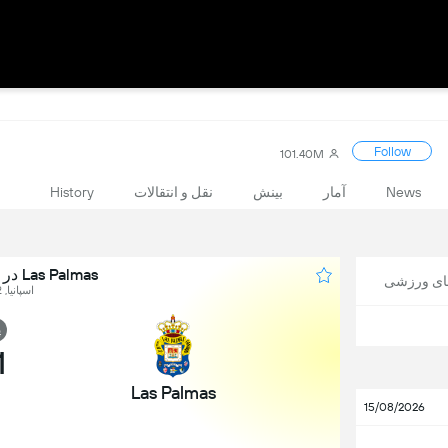
Follow
101.40M
News
آمار
بینش
نقل و انتقالات
History
Las Palmas در برابر Atletico Madrid
های ورزشی
اسپانیا, LaLiga, Round 32
پ
1
Las Palmas
15/08/2026