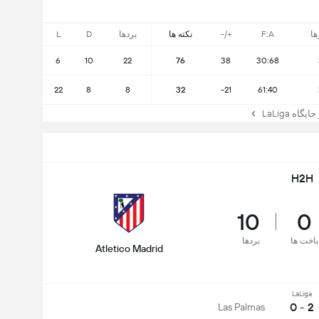
ها
F:A
+/-
نکته ها
بردها
D
L
6
10
22
76
38
30:68
22
8
8
32
-21
61:40
ه LaLiga
H2H
10
0
باخت ها
بردها
Atletico Madrid
LaLiga
2 - 0
Las Palmas