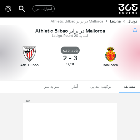
امتیازات من
فوتبال
LaLiga
Mallorca در برابر Athletic Bilbao
Mallorca در برابر Athletic Bilbao
اسپانیا, LaLiga, Round 20
پایان یافته
2
-
3
17/01
Ath. Bilbao
Mallorca
مسابقه
ترکیب ابتدایی
آمار
سر به سر
Ad