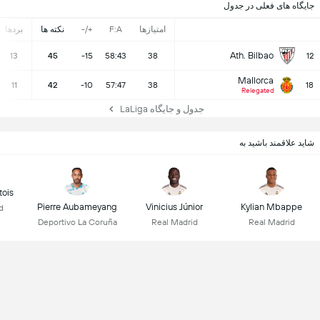
جایگاه های فعلی در جدول
امتیازها
F:A
+/-
نکته ها
بردها
Ath. Bilbao
13
45
-15
58:43
38
12
Mallorca
11
42
-10
57:47
38
18
Relegated
جدول و جایگاه LaLiga
شاید علاقمند باشید به
tois
Pierre Aubameyang
Vinicius Júnior
Kylian Mbappe
d
Deportivo La Coruña
Real Madrid
Real Madrid