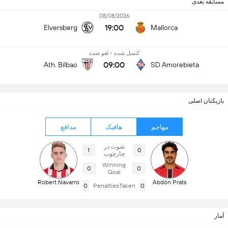
مسابقه بعدی
08/08/2026
19:00
Elversberg
Mallorca
کنسل شده - لغو شده
09:00
Ath. Bilbao
SD Amorebieta
بازیکنان اصلی
مهاجم
هافبک
مدافع
شوت در
1
0
چارچوب
Winning
0
0
Goal
Robert Navarro
Abdón Prats
0
PenaltiesTaken
0
آمار