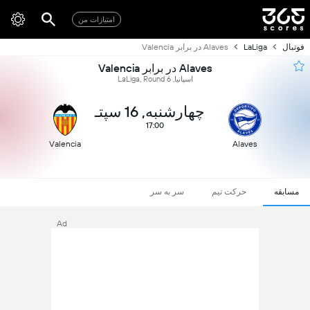
امتیازات من
فوتبال
LaLiga
Alaves در برابر Valencia
Alaves در برابر Valencia
اسپانیا, LaLiga, Round 6
چهارشنبه, 16 سپتـ
17:00
Valencia
Alaves
مسابقه
حرکت تیم
سر به سر
Ad