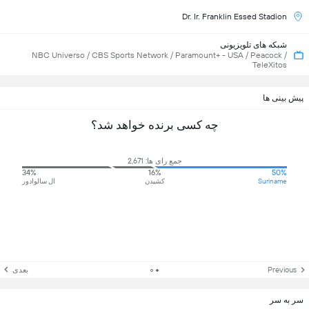
Dr. Ir. Franklin Essed Stadion
شبکه های تلویزیونی
NBC Universo / CBS Sports Network / Paramount+ - USA / Peacock /
TeleXitos
پیش بینی ها
چه کسی برنده خواهد شد؟
جمع رای ها: 2,671
34%
16%
50%
Suriname
کشیدن
ال سالوادور
Previous
بعدی
سر به سر