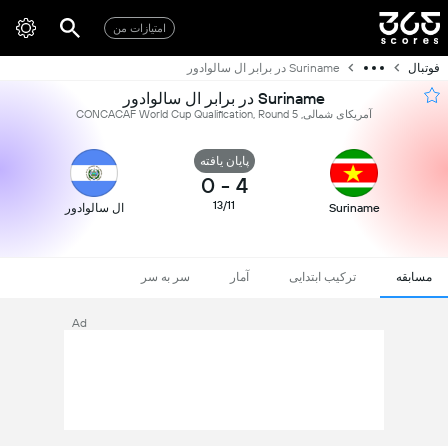
امتیازات من
فوتبال
Suriname در برابر ال سالوادور
Suriname در برابر ال سالوادور
آمریکای شمالی, CONCACAF World Cup Qualification, Round 5
پایان یافته
0
-
4
13/11
Suriname
ال سالوادور
مسابقه
ترکیب ابتدایی
آمار
سر به سر
Ad