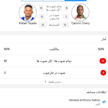
تمام شوت ها
0
5
- کل شوت ها
شوت در
0
1
چارچوب
Rafael Tejada
Tjaronn Chery
0
آفسایدها
0
آمار
50%
مالکیت
50%
13
تمام شوت ها - کل شوت ها
10
4
شوت در چارچوب
3
دیدن همه
اطلاعات مسابقه
Oshane Anthony Nation
داور