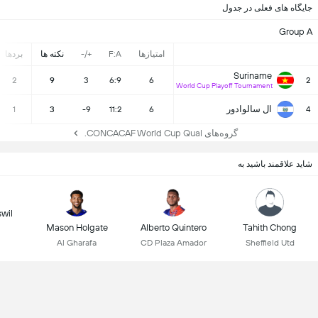
جایگاه های فعلی در جدول
Group A
امتیازها
F:A
+/-
نکته ها
بردها
Suriname
2
9
3
6:9
6
2
World Cup Playoff Tournament
ال سالوادور
1
3
-9
11:2
6
4
گروه‌های CONCACAF World Cup Qual.
شاید علاقمند باشید به
wil
Mason Holgate
Alberto Quintero
Tahith Chong
Al Gharafa
CD Plaza Amador
Sheffield Utd