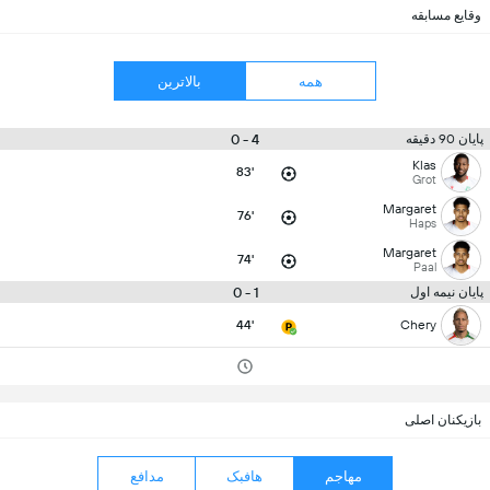
وقایع مسابقه
همه
بالاترین
4 - 0
پایان 90 دقیقه
Klas
83'
Grot
Margaret
76'
Haps
Margaret
74'
Paal
1 - 0
پایان نیمه اول
44'
Chery
بازیکنان اصلی
مهاجم
هافبک
مدافع