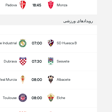
18:45
Padova
Monza
رویدادهای ورزشی
07:00
 Industrial
SD Huesca B
07:30
Dubrava
Sesvete
08:00
Real Murcia
Albacete
08:00
Toulouse
Elche