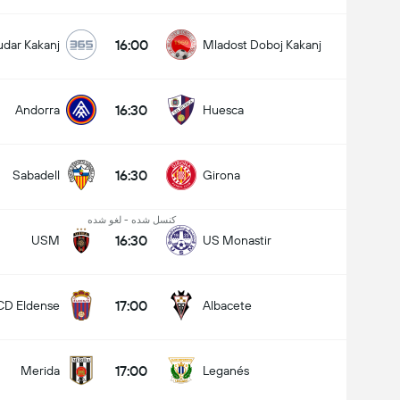
16:00
udar Kakanj
Mladost Doboj Kakanj
16:30
Andorra
Huesca
16:30
Sabadell
Girona
کنسل شده - لغو شده
16:30
USM
US Monastir
17:00
CD Eldense
Albacete
17:00
Merida
Leganés