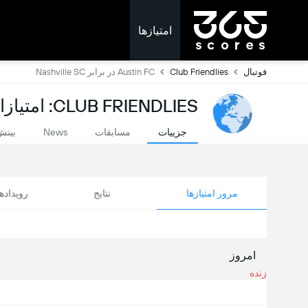
امتیازها
فوتبال
Club Friendlies
Austin FC در برابر Nashville SC
CLUB FRIENDLIES: امتیازات لحظه ای
جزییات
مسابقات
News
بینش
مرور امتیازها
نتایج
رویداد
امروز
زنده