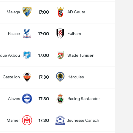
17:00
Malaga
AD Ceuta
17:00
Palace
Fulham
17:00
ique Akbou
Stade Tunisien
17:30
Castellon
Hércules
17:30
Alaves
Racing Santander
17:30
Mamer
Jeunesse Canach