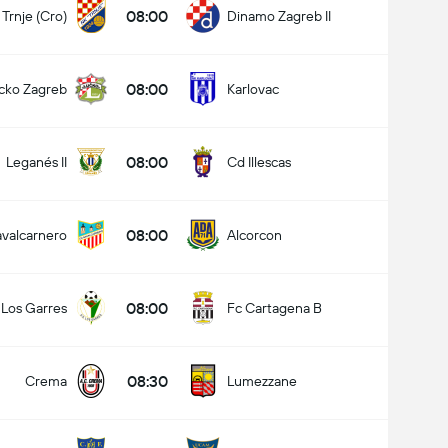
08:00
Trnje (Cro)
Dinamo Zagreb II
08:00
cko Zagreb
Karlovac
08:00
Leganés II
Cd Illescas
08:00
valcarnero
Alcorcon
08:00
Los Garres
Fc Cartagena B
08:30
Crema
Lumezzane