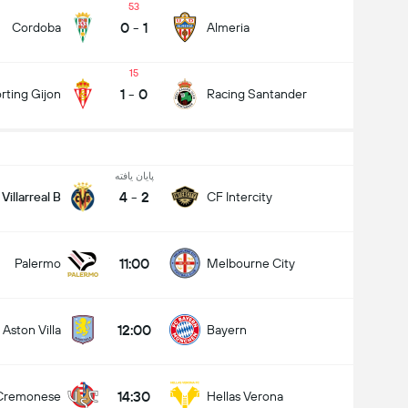
53
0
-
1
Cordoba
Almeria
15
1
-
0
rting Gijon
Racing Santander
پایان یافته
4
-
2
Villarreal B
CF Intercity
11:00
Palermo
Melbourne City
12:00
Aston Villa
Bayern
14:30
Cremonese
Hellas Verona