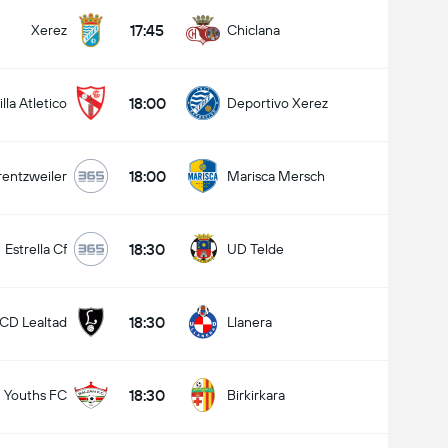
17:45
Xerez
Chiclana
18:00
lla Atletico
Deportivo Xerez
18:00
rentzweiler
Marisca Mersch
18:30
Estrella Cf
UD Telde
18:30
CD Lealtad
Llanera
18:30
n Youths FC
Birkirkara