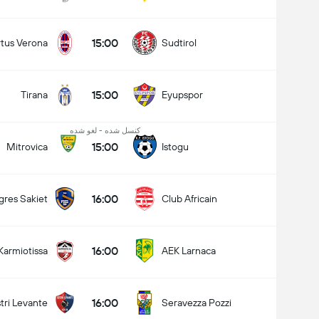
15:00
rtus Verona
Sudtirol
15:00
Tirana
Eyupspor
کنسل شده - لغو شده
15:00
Mitrovica
Istogu
16:00
gres Sakiet
Club Africain
16:00
Karmiotissa
AEK Larnaca
16:00
tri Levante
Seravezza Pozzi