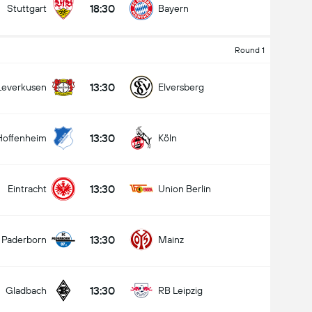
18:30
Stuttgart
Bayern
Round 1
کل گل های بازی (2.5)
13:30
Leverkusen
Elversberg
13:30
Hoffenheim
Köln
زیر
بالا
13:30
Eintracht
Union Berlin
13:30
 Paderborn
Mainz
13:30
Gladbach
RB Leipzig