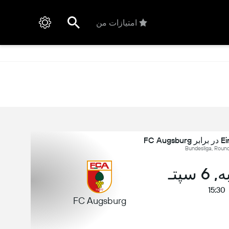
امتیازات من
FC A
سپتـ
15:30
FC Augsburg