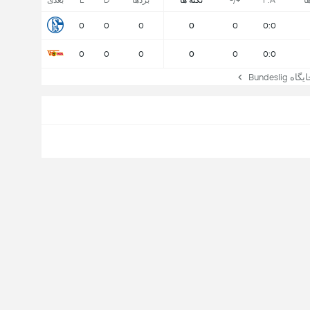
ا
F:A
+/-
نکته ها
بردها
D
L
بعدی
0
0
0
0
0
0:0
0
0
0
0
0
0:0
Bundesl