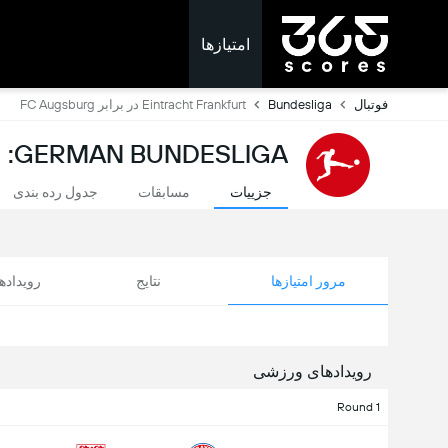
امتیازها
فوتبال
Bundesliga
Eintracht Frankfurt در برابر FC Augsburg
GERMAN BUNDESLIGA: امتیازات لحظه ای
جزییات
مسابقات
جدول رده بندی
مرور امتیازها
نتایج
رویداد
رویدادهای ورزشی
Round 1