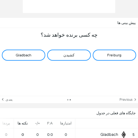
پیش بینی ها
چه کسی برنده خواهد شد؟
Freiburg
کشیدن
Gladbach
Previous
بعدی
جایگاه های فعلی در جدول
امتیازها
F:A
+/-
نکته ها
بردها
Gladbach
0
0
0
0:0
0
5