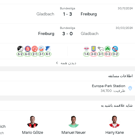
Bundesliga
30/11/2024
3 - 1
Gladbach
Freiburg
Bundesliga
30/03/2024
0 - 3
Freiburg
Gladbach
6
-
2
6
-
0
2
-
1
3
-
1
4
-
1
1
-
4
3
-
0
3
-
1
0
-
3
0
-
2
دیدن همه
اطلاعات مسابقه
Europa-Park Stadion
ظرفیت: 34,700
شاید علاقمند باشید به
ich
Mario Götze
Manuel Neuer
Harry Kane
ich