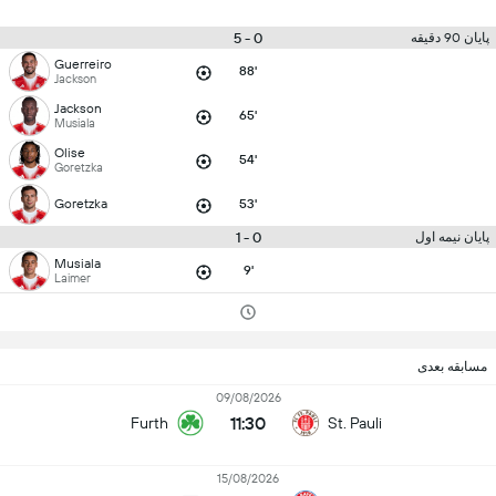
0 - 5
پایان 90 دقیقه
Guerreiro
88'
Jackson
Jackson
65'
Musiala
Olise
54'
Goretzka
Goretzka
53'
0 - 1
پایان نیمه اول
Musiala
9'
Laimer
مسابقه بعدی
09/08/2026
11:30
Furth
St. Pauli
15/08/2026