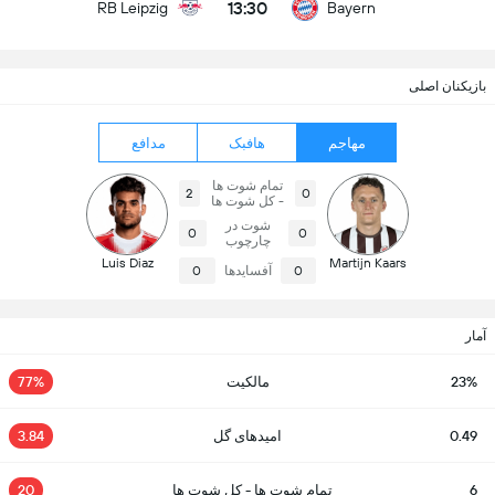
13:30
RB Leipzig
Bayern
بازیکنان اصلی
مهاجم
هافبک
مدافع
تمام شوت ها
2
0
- کل شوت ها
شوت در
0
0
چارچوب
Luis Diaz
Martijn Kaars
0
آفسایدها
0
آمار
23%
مالکیت
77%
0.49
امیدهای گل
3.84
6
تمام شوت ها - کل شوت ها
20