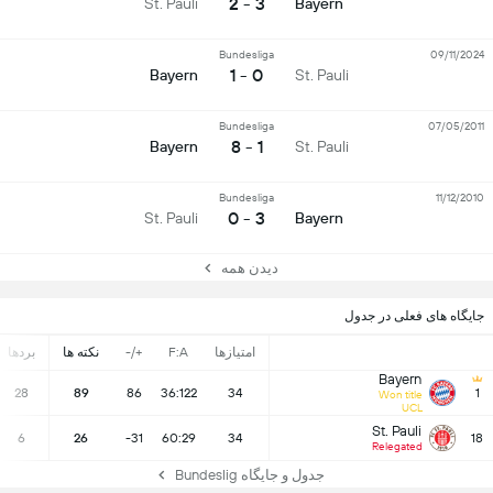
3 - 2
St. Pauli
Bayern
Bundesliga
09/11/2024
0 - 1
Bayern
St. Pauli
Bundesliga
07/05/2011
1 - 8
Bayern
St. Pauli
Bundesliga
11/12/2010
3 - 0
St. Pauli
Bayern
دیدن همه
جایگاه های فعلی در جدول
امتیازها
F:A
+/-
نکته ها
بردها
Bayern
28
89
86
36:122
34
1
Won title
UCL
St. Pauli
6
26
-31
60:29
34
18
Relegated
جدول و جایگاه Bundeslig