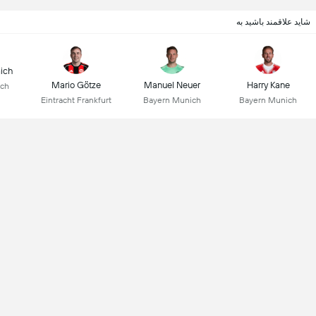
شاید علاقمند باشید به
ich
Mario Götze
Manuel Neuer
Harry Kane
ich
Eintracht Frankfurt
Bayern Munich
Bayern Munich