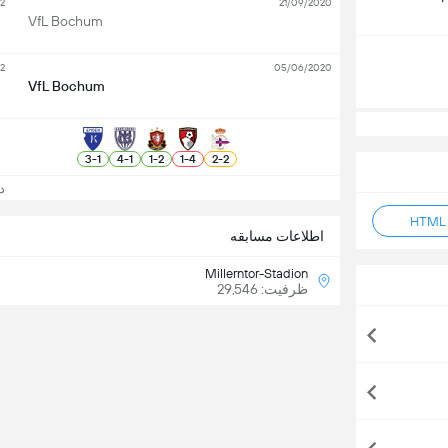
2
21/09/2020
VfL Bochum
2
05/06/2020
VfL Bochum
3
-
1
4
-
1
1
-
2
1
-
4
2
-
2
دید
اطلاعات مسابقه
Millerntor-Stadion
ظرفیت: 29,546