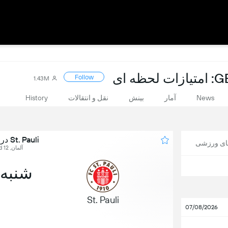
 ای
Follow
1.43M
News
آمار
بینش
نقل و انتقالات
History
St. Pauli در برابر VfL Bochum
های ورزشی
آلمان, Bundesliga 2, Round 12
شنبه, 21 نوا
St. Pauli
07/08/2026