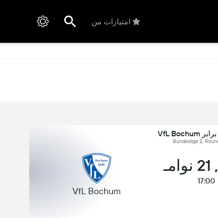
امتیازات من
مـ
17:00
VfL Bochum