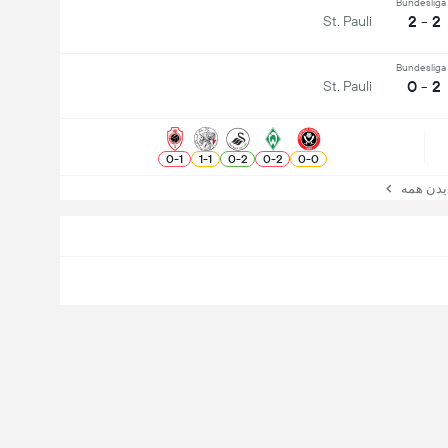
Bundesliga 
2 - 2
St. Pauli
Bundesliga 
2 - 0
St. Pauli
0
-
1
1
-
1
0
-
2
0
-
2
0
-
0
ن همه