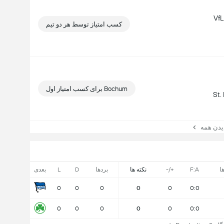
کسب امتیاز توسط هر دو تیم
Bochum برای کسب امتیاز اول
ن همه
ا
F:A
+/-
نکته ها
بردها
D
L
بعدی
0
0
0
0
0
0:0
0
0
0
0
0
0:0