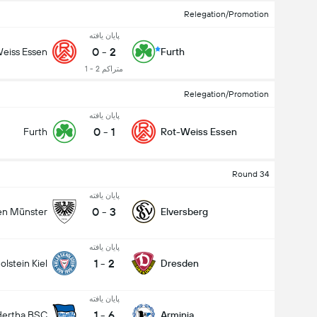
Relegation/Promotion
پایان یافته
0
-
2
eiss Essen
Furth
متراکم 2 - 1
Relegation/Promotion
پایان یافته
0
-
1
Furth
Rot-Weiss Essen
Round 34
پایان یافته
0
-
3
en Münster
Elversberg
پایان یافته
1
-
2
olstein Kiel
Dresden
پایان یافته
1
-
6
Hertha BSC
Arminia