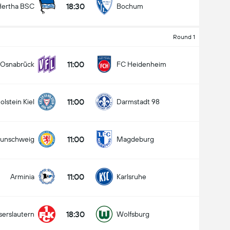
18:30
Hertha BSC
Bochum
Round 1
کل گل های بازی (2.5)
11:00
Osnabrück
FC Heidenheim
11:00
olstein Kiel
Darmstadt 98
زیر
بالا
11:00
aunschweig
Magdeburg
11:00
Arminia
Karlsruhe
18:30
serslautern
Wolfsburg