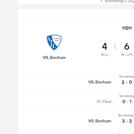
Bundes
H2H
4
6
باخت ها
بردها
VfL Bochum
Bundeslig
0 - 2
VfL Bochum
Bundeslig
1 - 0
St. Pauli
Bundesliga 
2 - 3
VfL Bochum