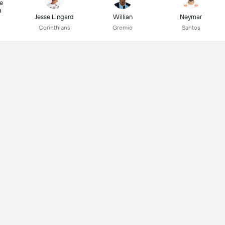
e
a
Jesse Lingard
Willian
Neymar
Corinthians
Gremio
Santos