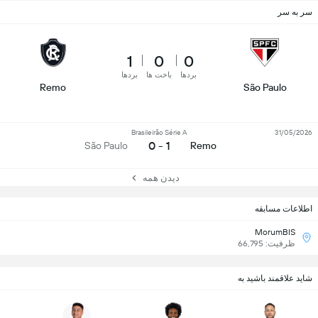
سر به سر
1
0
0
بردها
باخت ها
بردها
Remo
São Paulo
Brasileirão Série A
31/05/2026
1 - 0
São Paulo
Remo
دیدن همه
اطلاعات مسابقه
MorumBIS
ظرفیت: 66,795
شاید علاقمند باشید به