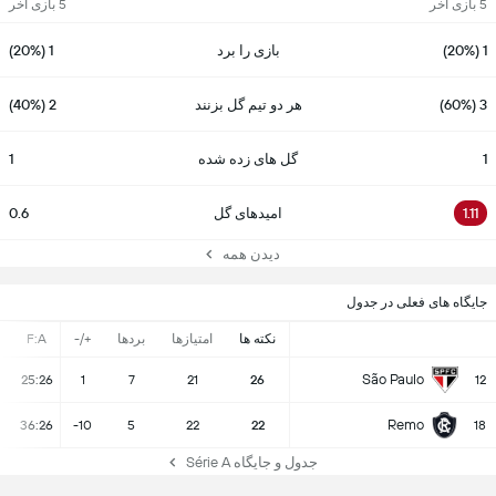
5 بازی آخر
5 بازی آخر
1 (20%)
بازی را برد
1 (20%)
3 (60%)
هر دو تیم گل بزنند
2 (40%)
1
گل های زده شده
1
1.11
امیدهای گل
0.6
دیدن همه
جایگاه های فعلی در جدول
نکته ها
امتیازها
بردها
+/-
F:A
São Paulo
25:26
1
7
21
26
12
Remo
36:26
-10
5
22
22
18
جدول و جایگاه Série A