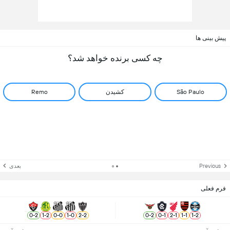
پیش بینی ها
چه کسی برنده خواهد شد؟
São Paulo
کشیدن
Remo
Previous
بعدی
فرم فعلی
0
-
2
1
-
2
0
-
0
1
-
0
2
-
2
0
-
2
0
-
1
2
-
1
1
-
1
1
-
2