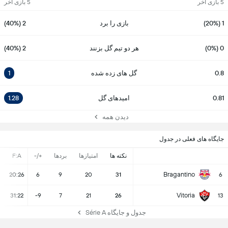
5 بازی آخر
5 بازی آخر
1 (20%)
بازی را برد
2 (40%)
0 (0%)
هر دو تیم گل بزنند
2 (40%)
0.8
گل های زده شده
1
0.81
امیدهای گل
1.28
دیدن همه
جایگاه های فعلی در جدول
نکته ها
امتیازها
بردها
+/-
F:A
Bragantino
20:26
6
9
20
31
6
Vitoria
31:22
-9
7
21
26
13
جدول و جایگاه Série A