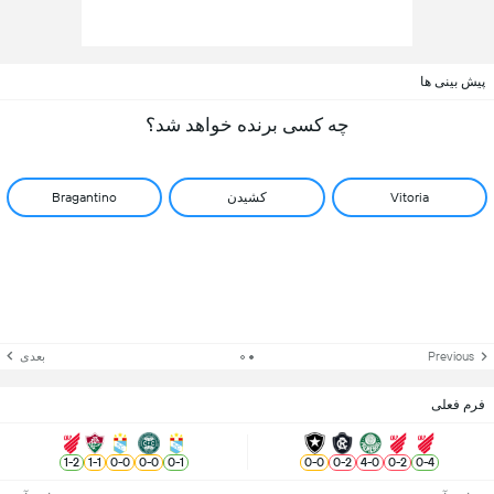
پیش بینی ها
چه کسی برنده خواهد شد؟
Vitoria
کشیدن
Bragantino
Previous
بعدی
فرم فعلی
1
-
2
1
-
1
0
-
0
0
-
0
0
-
1
0
-
0
0
-
2
4
-
0
0
-
2
0
-
4