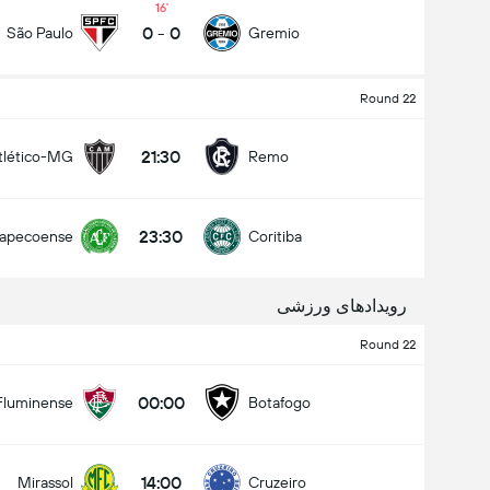
16
0
-
0
São Paulo
Gremio
Round 22
کل گل های بازی (2.5)
21:30
tlético-MG
Remo
زیر
بالا
23:30
apecoense
Coritiba
رویدادهای ورزشی
Round 22
00:00
Fluminense
Botafogo
14:00
Mirassol
Cruzeiro