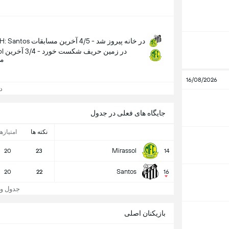
H2H: Santos در خانه پیروز شد - 4/5 آخرین مسابقات
Mirassol
مس
16/08/2026
دید
جایگاه های فعلی در جدول
نکته ها
امتیازها
Mirassol
20
23
14
Santos
20
22
16
جدول و جایگا
بازیکنان اصلی