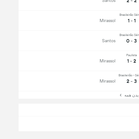
2 - 2
Santos
Brasileirão Sér
1 - 1
Mirassol
Brasileirão Sér
3 - 0
Santos
Paulista
2 - 1
Mirassol
Brasileirão - Sé
3 - 2
Mirassol
ن همه