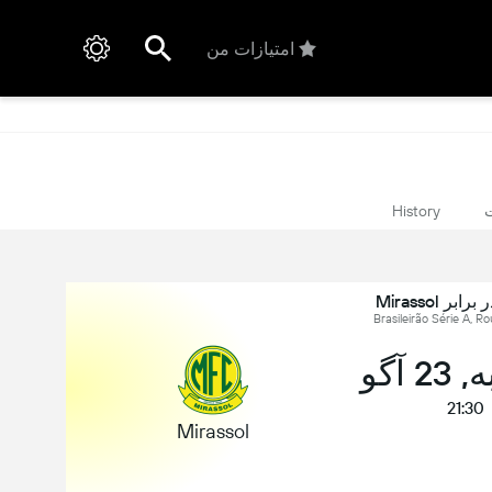
امتیازات من
ت
History
 آگو
21:30
Mirassol