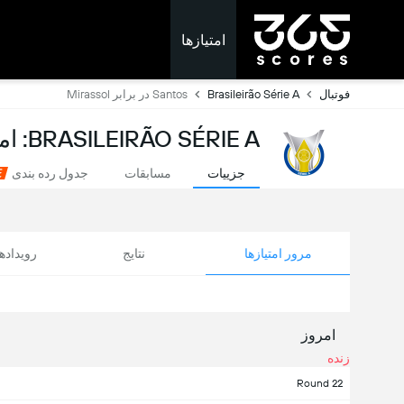
امتیازها
فوتبال
Brasileirão Série A
Santos در برابر Mirassol
BRASILEIRÃO SÉRIE A: امتیازات لحظه ای
جزییات
مسابقات
جدول رده بندی
مرور امتیازها
نتایج
رویداد
امروز
زنده
Round 22