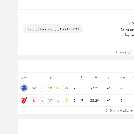
Santos که قرار است برنده شود
 در زمین حریف شکست خورد - 3/4 آخرین
ابقات
ن همه
بردها
+/-
F:A
D
L
از
بعدی
W
L
W
D
W
9
5
27:23
-4
6
L
L
W
L
D
8
7
33:29
-4
5
ه Série A