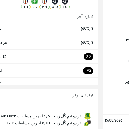
4
-
1
2
-
2
2
-
4
0
-
0
1
-
0
5 بازی آخر
3 (60%)
ب
In
3 (60%)
هر دو
2.2
گل ه
1.93
ام
دید
A
ترندهای برتر
Mirassol: هر دو تیم گُل زدند - 4/5 آخرین مسابقات
15/08/2026
H2H: هر دو تیم گُل زدند - 8/10 آخرین مسابقات