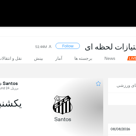
Follow
52.44M
News
برجسته ها
آمار
بینش
نقل و انتقالا
Santos در برابر Mirassol
های ورزشی
برزیل, Brasileirão Série A, Round 24
یکشنبه, 23
Santos
08/08/2026