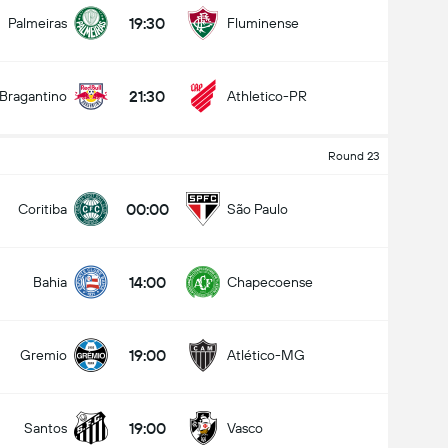
19:30
Palmeiras
Fluminense
21:30
Bragantino
Athletico-PR
Round 23
00:00
Coritiba
São Paulo
14:00
Bahia
Chapecoense
19:00
Gremio
Atlético-MG
19:00
Santos
Vasco