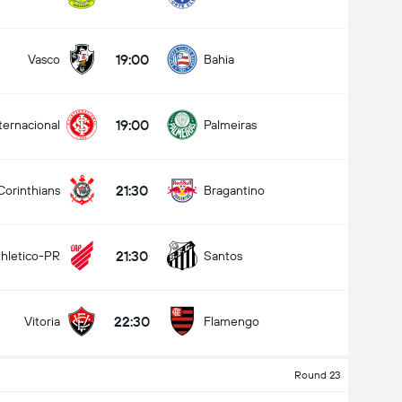
19:00
Vasco
Bahia
19:00
ternacional
Palmeiras
21:30
Corinthians
Bragantino
21:30
thletico-PR
Santos
22:30
Vitoria
Flamengo
Round 23