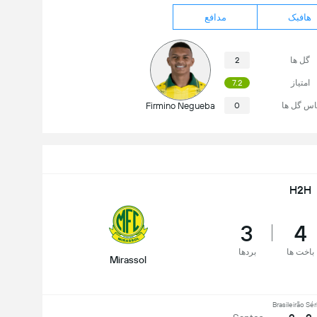
هافبک
مدافع
گل ها
2
امتیاز
7.2
اس گل ها
0
Firmino Negueba
H2H
3
4
باخت ها
بردها
Mirassol
Brasileirão Sér