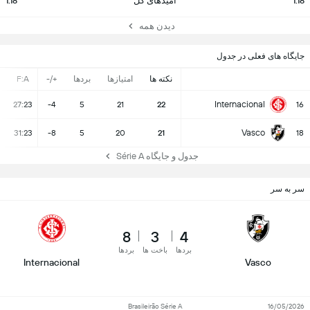
1.18
امیدهای گل
1.18
دیدن همه
جایگاه های فعلی در جدول
نکته ها
امتیازها
بردها
+/-
F:A
Internacional
27:23
-4
5
21
22
16
Vasco
31:23
-8
5
20
21
18
جدول و جایگاه Série A
سر به سر
8
3
4
بردها
باخت ها
بردها
Internacional
Vasco
Brasileirão Série A
16/05/2026