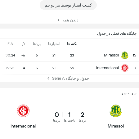
کسب امتیاز توسط هر دو تیم
دیدن همه
جایگاه های فعلی در جدول
نکته ها
امتیازها
بردها
+/-
F:A
Mirassol
30:24
-6
6
21
23
15
Internacional
27:23
-4
5
21
22
17
جدول و جایگاه Série A
سر به سر
0
1
2
بردها
باخت ها
بردها
Internacional
Mirassol