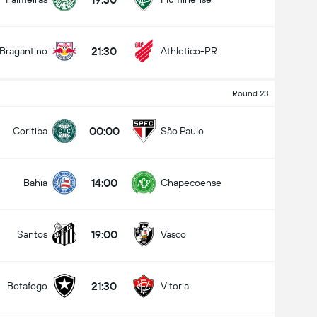
21:30
Bragantino
Athletico-PR
Round 23
00:00
Coritiba
São Paulo
14:00
Bahia
Chapecoense
کل گل های بازی (2.5)
19:00
Santos
Vasco
21:30
Botafogo
Vitoria