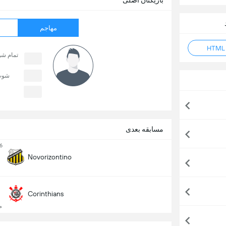
بازیکنان اصلی
مهاجم
تمام ش
شوت
مسابقه بعدی
6
Novorizontino
Corinthians
مت