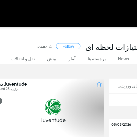
Follow
52.44M
News
برجسته ها
آمار
بینش
نقل و انتقالات
Juventude در برابر Internacional
های ورزشی
برزیل, Brasileirão Série A, Round 25
پ
1
Juventude
08/08/2026