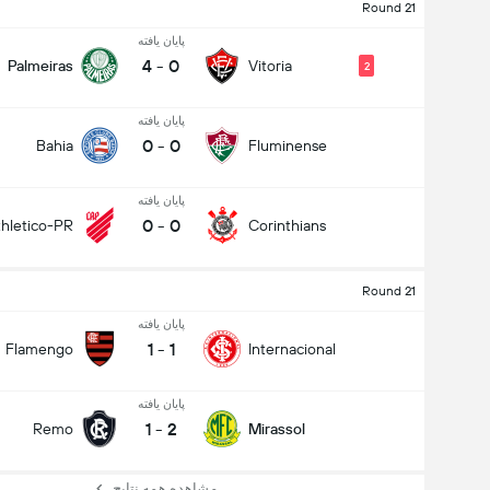
Round 21
پایان یافته
4
-
0
Palmeiras
Vitoria
2
پایان یافته
0
-
0
Bahia
Fluminense
پایان یافته
0
-
0
thletico-PR
Corinthians
Round 21
پایان یافته
1
-
1
Flamengo
Internacional
پایان یافته
1
-
2
Remo
Mirassol
مشاهده همه نتایج