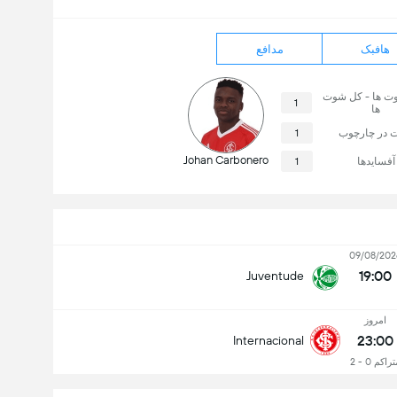
هافبک
مدافع
وت ها - کل شوت
1
ها
 در چارچوب
1
Johan Carbonero
آفسایدها
1
09/08/202
19:00
Juventude
امروز
23:00
Internacional
راکم 0 - 2