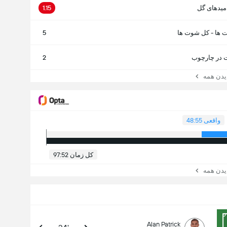
میدهای گل
1.15
 ها - کل شوت ها
5
در چارچوب
2
ن همه
واقعی 48:55
کل زمان 97:52
ن همه
Alan Patrick