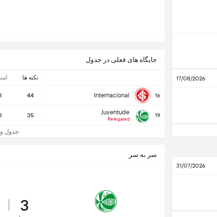
جایگاه های فعلی در جدول
نکته ها
امتی
17/08/2026
Internacional
8
44
16
Juventude
8
35
19
Relegated
جدول و جایگا
سر به سر
31/07/2026
3