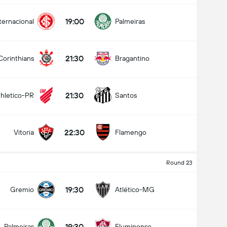
19:00
ternacional
Palmeiras
21:30
Corinthians
Bragantino
21:30
thletico-PR
Santos
22:30
Vitoria
Flamengo
Round 23
19:30
Gremio
Atlético-MG
19:30
Palmeiras
Fluminense