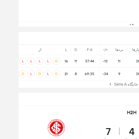
ازها
بردها
+/-
F:A
D
L
از
L
L
L
L
D
16
11
57:44
-13
11
3
D
L
D
L
D
21
8
69:35
-34
9
3
ه Série A
H2H
7
4