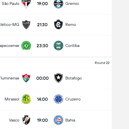
19:00
São Paulo
Gremio
21:30
tlético-MG
Remo
23:30
apecoense
Coritiba
Round 22
00:00
Fluminense
Botafogo
14:00
Mirassol
Cruzeiro
19:00
Vasco
Bahia