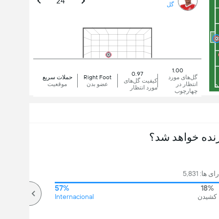
24'
گل
1.00
0.97
گل‌های مورد
Right Foot
حملات سریع
کیفیت گل‌های
انتظار در
عضو بدن
موقعیت
مورد انتظار
چهارچوب
نده خواهد شد؟
 ها: 5,831
57%
18%
کشیدن
Internacional