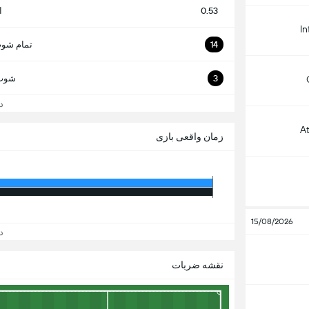
0.53
ا
In
14
تمام شوت
3
شوت 
دید
A
زمان واقعی بازی
15/08/2026
دید
نقشه ضربات