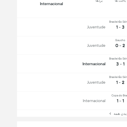
باخت ها
بردها
Internacional
Brasileirão Sér
3 - 1
Juventude
Gaucho
2 - 0
Juventude
Brasileirão Sér
1 - 3
Internacional
Brasileirão Sér
2 - 1
Juventude
Copa do Bras
1 - 1
Internacional
ن همه