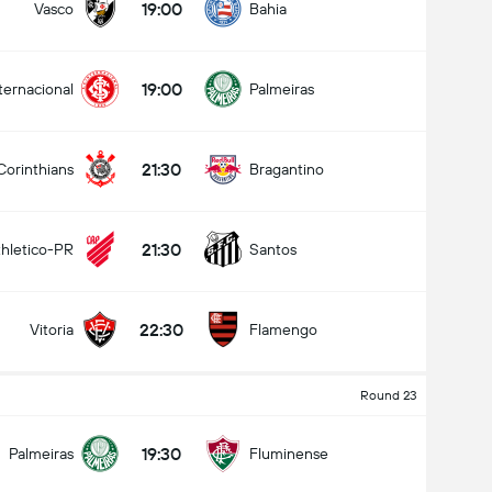
19:00
Vasco
Bahia
19:00
ternacional
Palmeiras
21:30
Corinthians
Bragantino
21:30
thletico-PR
Santos
22:30
Vitoria
Flamengo
Round 23
19:30
Palmeiras
Fluminense