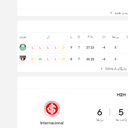
ن همه
ا
بردها
+/-
F:A
D
L
از
بعدی
L
L
L
L
D
9
7
27:23
-4
5
D
W
L
L
D
8
7
26:22
-4
5
ه Série A
H2H
6
5
باخت ها
بردها
Internacional