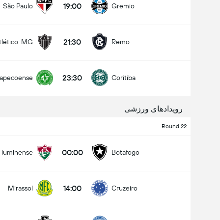
19:00
São Paulo
Gremio
21:30
tlético-MG
Remo
کل گل های بازی (2.5)
23:30
apecoense
Coritiba
زیر
بالا
رویدادهای ورزشی
Round 22
00:00
Fluminense
Botafogo
14:00
Mirassol
Cruzeiro