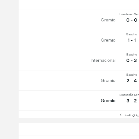
Brasileirão Sér
0 - 0
Gremio
Gaucho
1 - 1
Gremio
Gaucho
3 - 0
Internacional
Gaucho
4 - 2
Gremio
Brasileirão Sér
2 - 3
Gremio
ن همه