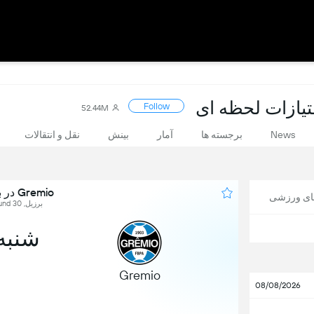
Follow
52.44M
News
برجسته ها
آمار
بینش
نقل و انتقالات
Gremio در برابر Internacional
های ورزشی
برزیل, Brasileirão Série A, Round 30
شنبه, 10 ا
Gremio
08/08/2026