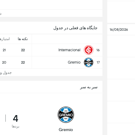
دید
جایگاه های فعلی در جدول
16/08/2026
نکته ها
امتیازه
Internacional
21
22
16
Gremio
20
22
17
جدول و جایگا
سر به سر
4
بردها
Gremio