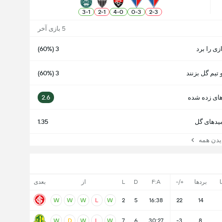
3
-
1
2
-
1
4
-
0
0
-
3
2
-
3
5 بازی آخر
ازی را برد
3 (60%)
 تیم گل بزنند
3 (60%)
ای زده شده
2.6
یدهای گل
1.35
ن همه
ا
بردها
+/-
F:A
D
L
از
بعدی
W
W
W
L
W
2
5
16:38
22
14
W
D
W
L
W
7
6
30:27
-3
8