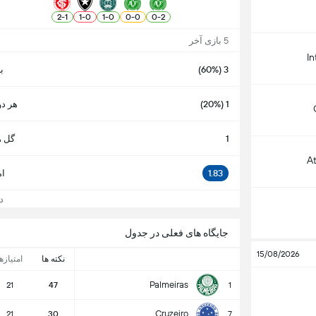
2
-
1
1
-
0
1
-
0
0
-
0
0
-
2
5 بازی آخر
In
3 (60%)
ب
1 (20%)
هر دو
1
گل ه
A
1.83
ام
دید
جایگاه های فعلی در جدول
15/08/2026
نکته ها
امتیازه
Palmeiras
21
47
1
Cruzeiro
21
30
7