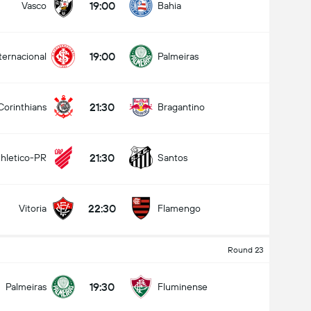
19:00
Vasco
Bahia
19:00
ternacional
Palmeiras
21:30
Corinthians
Bragantino
21:30
thletico-PR
Santos
22:30
Vitoria
Flamengo
Round 23
19:30
Palmeiras
Fluminense