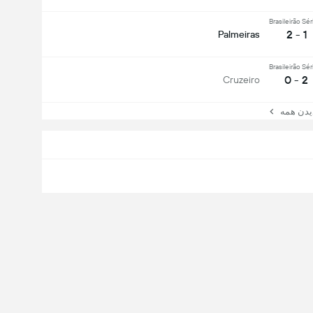
Brasileirão Sér
1 - 2
Palmeiras
Brasileirão Sér
2 - 0
Cruzeiro
ن همه