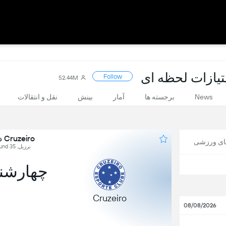
Follow
52.44M
News
برجسته ها
آمار
بینش
نقل و انتقالات
Cruzeiro در برابر Palmeiras
های ورزشی
برزیل, Brasileirão Série A, Round 35
چهارشنبه, 18 
Cruzeiro
08/08/2026