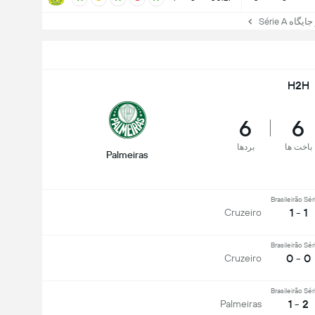
ه Série A
H2H
6
6
باخت ها
بردها
Palmeiras
Brasileirão Sér
1 - 1
Cruzeiro
Brasileirão Sér
0 - 0
Cruzeiro
Brasileirão Sér
2 - 1
Palmeiras