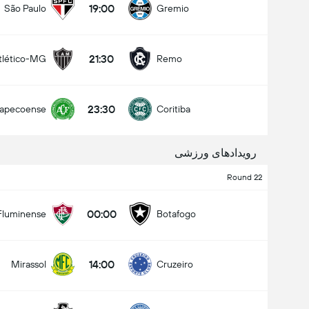
19:00
São Paulo
Gremio
21:30
tlético-MG
Remo
کل گل های بازی (2.5)
23:30
apecoense
Coritiba
زیر
بالا
رویدادهای ورزشی
Round 22
00:00
Fluminense
Botafogo
14:00
Mirassol
Cruzeiro