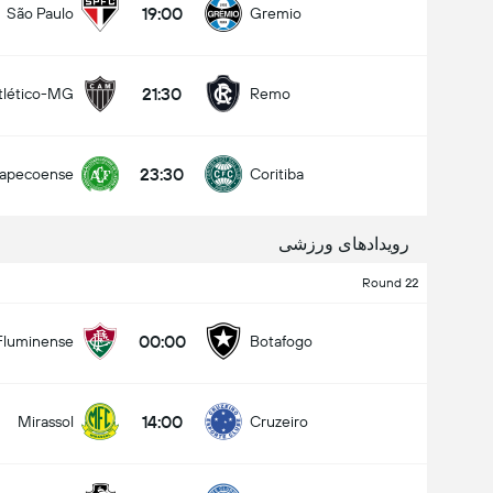
19:00
São Paulo
Gremio
21:30
tlético-MG
Remo
کل گل های بازی (2.5)
23:30
apecoense
Coritiba
زیر
بالا
رویدادهای ورزشی
Round 22
00:00
Fluminense
Botafogo
14:00
Mirassol
Cruzeiro