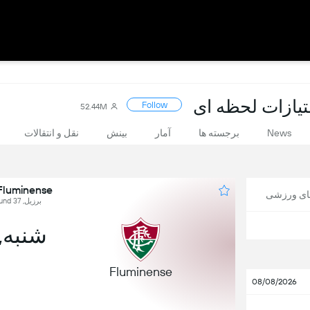
Follow
52.44M
News
برجسته ها
آمار
بینش
نقل و انتقالات
Fluminense در برابر ruzeiro
های ورزشی
برزیل, Brasileirão Série A, Round 37
شنبه, 28 نوا
Fluminense
08/08/2026