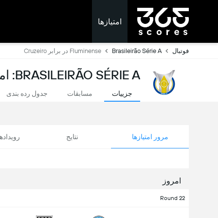
امتیازها
فوتبال
Brasileirão Série A
Fluminense در برابر Cruzeiro
BRASILEIRÃO SÉRIE A: امتیازات لحظه ای
جزییات
مسابقات
جدول رده بندی
مرور امتیازها
نتایج
رویداد
امروز
Round 22