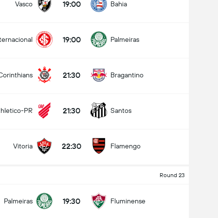
19:00
Vasco
Bahia
19:00
ternacional
Palmeiras
21:30
Corinthians
Bragantino
21:30
thletico-PR
Santos
22:30
Vitoria
Flamengo
Round 23
19:30
Palmeiras
Fluminense