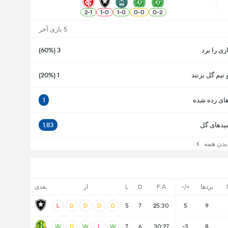
2
-
1
1
-
0
1
-
0
0
-
0
0
-
2
5 بازی آخر
ازی را برد
3 (60%)
 تیم گل بزنند
1 (20%)
ای زده شده
1
یدهای گل
1.83
ن همه
بردها
+/-
F:A
D
L
از
بعدی
L
D
D
D
D
5
7
25:30
5
9
W
D
W
L
W
7
6
30:27
-3
8