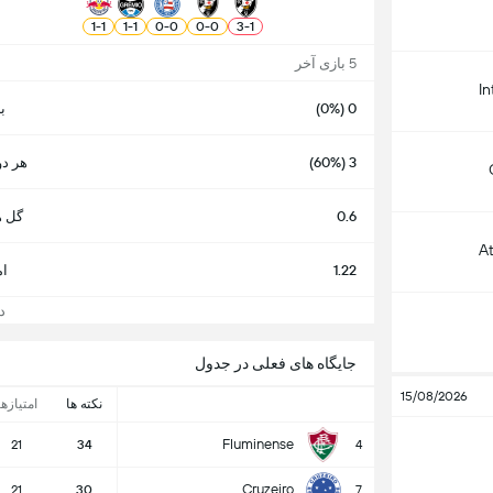
1
-
1
1
-
1
0
-
0
0
-
0
3
-
1
5 بازی آخر
In
0 (0%)
ب
3 (60%)
هر دو
0.6
گل ه
A
1.22
ام
دید
جایگاه های فعلی در جدول
15/08/2026
نکته ها
امتیازها
Fluminense
21
34
4
Cruzeiro
21
30
7