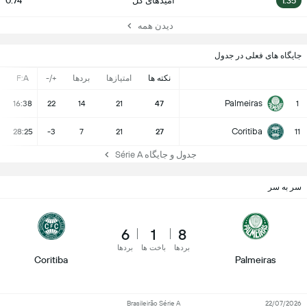
1.35
امیدهای گل
0.74
دیدن همه
جایگاه های فعلی در جدول
نکته ها
امتیازها
بردها
+/-
F:A
Palmeiras
16:38
22
14
21
47
1
Coritiba
28:25
-3
7
21
27
11
جدول و جایگاه Série A
سر به سر
6
1
8
بردها
باخت ها
بردها
Coritiba
Palmeiras
Brasileirão Série A
22/07/2026