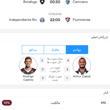
00:30
Botafogo
Cienciano
11/08/2026
22:00
Independiente Riv.
Fluminense
بازیکنان اصلی
مهاجم
هافبک
مدافع
تمام شوت ها
3
4
- کل شوت ها
شوت در
0
2
چارچوب
Arthur Cabral
شوت بلوکه
Rodrigo
3
1
شده
Castillo
آمار
41%
مالکیت
59%