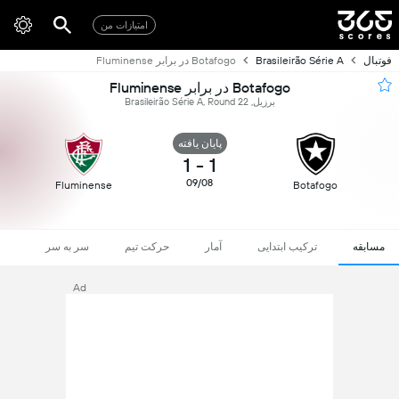
امتیازات من
فوتبال
Brasileirão Série A
Botafogo در برابر Fluminense
Botafogo در برابر Fluminense
برزیل, Brasileirão Série A, Round 22
پایان یافته
1
-
1
09/08
Fluminense
Botafogo
مسابقه
ترکیب ابتدایی
آمار
حرکت تیم
سر به سر
Ad