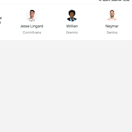
e
a
Jesse Lingard
Willian
Neymar
Corinthians
Gremio
Santos