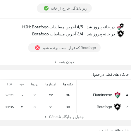
زیر 2.5 گل خارج از خانه
H2H: Botafogo در خانه پیروز شد - 4/5 آخرین مسابقات
Botafogo در خانه پیروز شد - 3/4 آخرین مسابقات
Botafogo که قرار است برنده شود
دیدن همه
جایگاه های فعلی در جدول
نکته ها
امتیازها
بردها
+/-
F:A
Fluminense
26:31
5
9
22
35
4
Botafogo
33:35
2
8
21
30
7
جدول و جایگاه Série A
شاید علاقمند باشید به