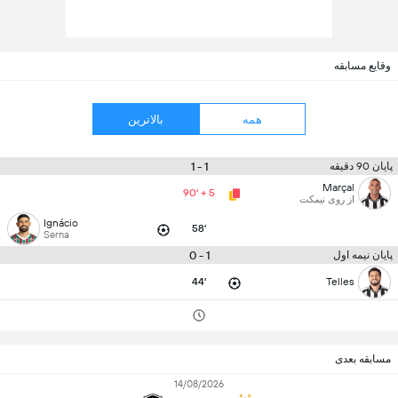
وقایع مسابقه
همه
بالاترین
1 - 1
پایان 90 دقیقه
Marçal
90' + 5
از روی نیمکت
Ignácio
58'
Serna
1 - 0
پایان نیمه اول
44'
Telles
مسابقه بعدی
14/08/2026