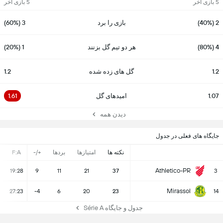
5 بازی آخر
5 بازی آخر
2 (40%)
بازی را برد
3 (60%)
4 (80%)
هر دو تیم گل بزنند
1 (20%)
1.2
گل های زده شده
1.2
1.07
امیدهای گل
1.61
دیدن همه
جایگاه های فعلی در جدول
نکته ها
امتیازها
بردها
+/-
F:A
Athletico-PR
19:28
9
11
21
37
3
Mirassol
27:23
-4
6
20
23
14
جدول و جایگاه Série A