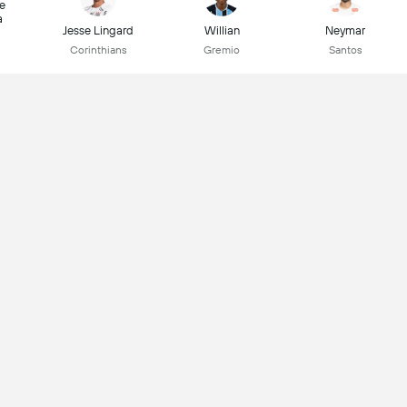
e
a
Jesse Lingard
Willian
Neymar
Corinthians
Gremio
Santos