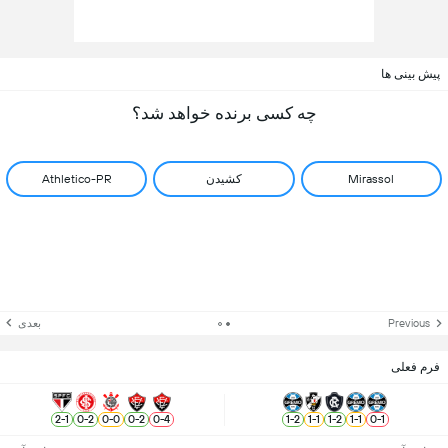
پیش بینی ها
چه کسی برنده خواهد شد؟
Mirassol
کشیدن
Athletico-PR
Previous
بعدی
فرم فعلی
2
-
1
0
-
2
0
-
0
0
-
2
0
-
4
1
-
2
1
-
1
1
-
2
1
-
1
0
-
1