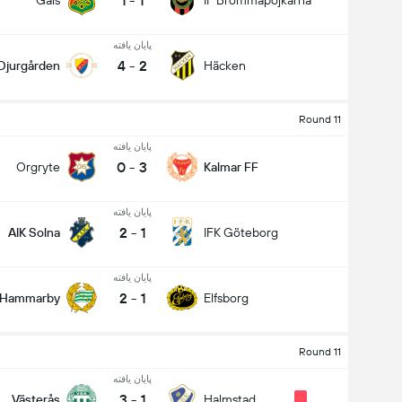
1
-
1
Gais
IF Brommapojkarna
پایان یافته
4
-
2
Djurgården
Häcken
Round 11
پایان یافته
0
-
3
Orgryte
Kalmar FF
پایان یافته
2
-
1
AIK Solna
IFK Göteborg
پایان یافته
2
-
1
Hammarby
Elfsborg
Round 11
پایان یافته
3
-
1
Västerås
Halmstad