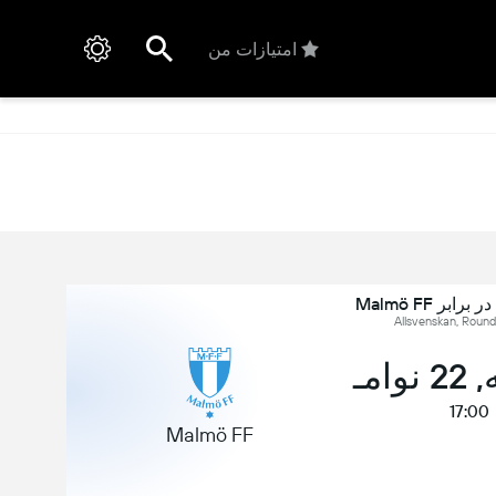
امتیازات من
امـ
17:00
Malmö FF