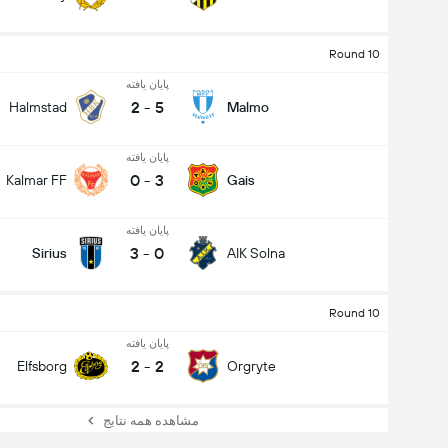
Round 10
پایان یافته
2
-
5
Halmstad
Malmo
پایان یافته
0
-
3
Kalmar FF
Gais
پایان یافته
3
-
0
Sirius
AIK Solna
Round 10
پایان یافته
2
-
2
Elfsborg
Orgryte
مشاهده همه نتایج