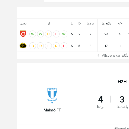
+/-
نکته ها
بردها
D
L
از
بعدی
W
W
D
L
W
6
2
7
23
5
D
D
L
D
L
5
5
4
17
1
Allsven
H2H
4
3
باخت ها
بردها
Malmö FF
Allsvenska