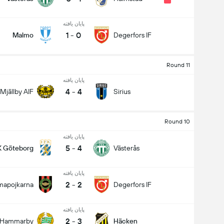
پایان یافته
1
-
0
Malmo
Degerfors IF
Round 11
پایان یافته
4
-
4
Mjällby AIF
Sirius
Round 10
پایان یافته
5
-
4
K Göteborg
Västerås
پایان یافته
2
-
2
mapojkarna
Degerfors IF
پایان یافته
2
-
3
Hammarby
Häcken