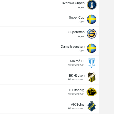
Svenska Cupen
سوئد
Super Cup
سوئد
Superettan
سوئد
Damallsvenskan
سوئد
Malmö FF
Allsvenskan
BK Häcken
Allsvenskan
IF Elfsborg
Allsvenskan
AIK Solna
Allsvenskan