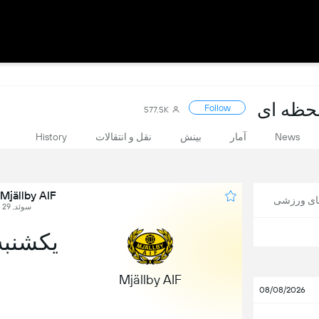
Follow
577.5K
News
آمار
بینش
نقل و انتقالات
History
Mjällby AIF در برابر Malmö FF
های ورزشی
سوئد, Allsvenskan, Round 29
یکشنبه, 22 نو
Mjällby AIF
08/08/2026