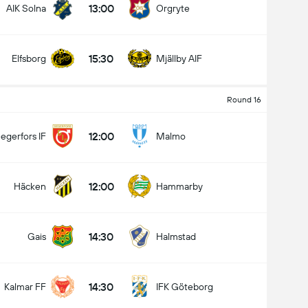
13:00
AIK Solna
Orgryte
15:30
Elfsborg
Mjällby AIF
کل گل های بازی (2.5)
Round 16
12:00
egerfors IF
Malmo
زیر
بالا
12:00
Häcken
Hammarby
14:30
Gais
Halmstad
14:30
Kalmar FF
IFK Göteborg