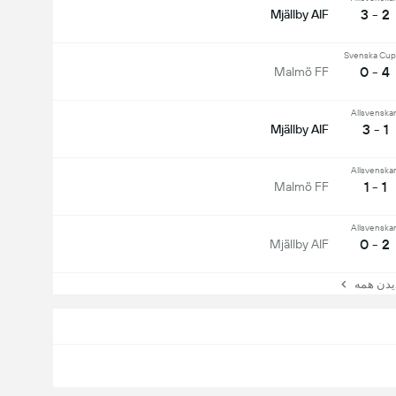
2 - 3
Mjällby AIF
Svenska Cu
4 - 0
Malmö FF
Allsvenska
1 - 3
Mjällby AIF
Allsvenska
1 - 1
Malmö FF
Allsvenska
2 - 0
Mjällby AIF
ن همه