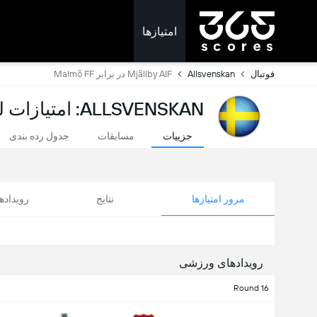
امتیازها
فوتبال
Allsvenskan
Mjällby AIF در برابر Malmö FF
ALLSVENSKAN: امتیازات لحظه ای
جزییات
مسابقات
جدول رده بندی
مرور امتیازها
نتایج
رویداد
رویدادهای ورزشی
Round 16