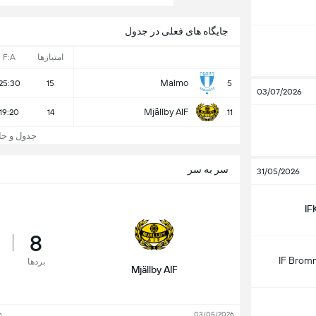
جایگاه های فعلی در جدول
امتیازها
F:A
Malmo
25:30
15
5
03/07/2026
Mjällby AIF
19:20
14
11
جدول و جایگاه skan
سر به سر
31/05/2026
IF
8
IF Brom
بردها
Mjällby AIF
n
03/05/2026