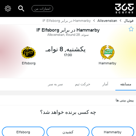
امتیازات من
فوتبال
Allsvenskan
Hammarby در برابر IF Elfsborg
Hammarby در برابر IF Elfsborg
سوئد, Allsvenskan, Round 28
یکشنبه, 8 نوامـ
17:00
Elfsborg
Hammarby
مسابقه
آمار
حرکت تیم
سر به سر
پیش بینی ها
چه کسی برنده خواهد شد؟
Hammarby
کشیدن
Elfsborg