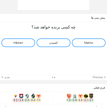
پیش بینی ها
چه کسی برنده خواهد شد؟
Malmo
کشیدن
Häcken
Previous
بعدی
فرم فعلی
4
-
2
3
-
4
2
-
0
0
-
0
1
-
1
1
-
0
0
-
4
2
-
2
2
-
1
2
-
1