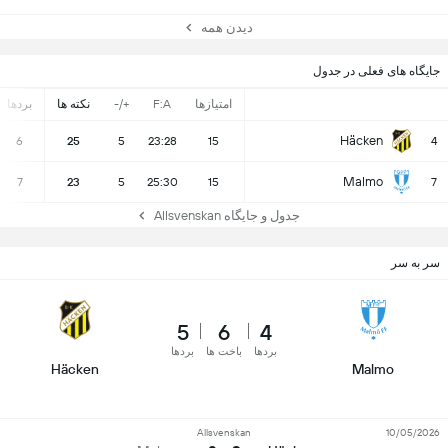
دیدن همه
جایگاه های فعلی در جدول
امتیازها
F:A
+/-
نکته ها
بردها
Häcken
6
25
5
23:28
15
4
Malmo
7
23
5
25:30
15
7
جدول و جایگاه Allsvenskan
سر به سر
5
6
4
بردها
باخت ها
بردها
Häcken
Malmo
Allsvenskan
10/05/2026