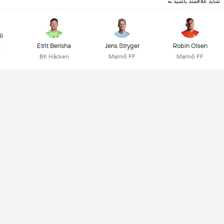
شاید علاقمند باشید به
li
Etrit Berisha
Jens Stryger
Robin Olsen
g
BK Häcken
Malmö FF
Malmö FF