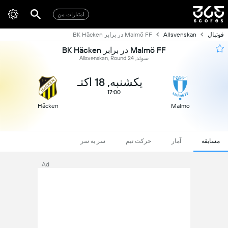
امتیازات من
فوتبال
Allsvenskan
Malmö FF در برابر BK Häcken
Malmö FF در برابر BK Häcken
سوئد, Allsvenskan, Round 24
یکشنبه, 18 اکتـ
17:00
Häcken
Malmo
مسابقه
آمار
حرکت تیم
سر به سر
Ad