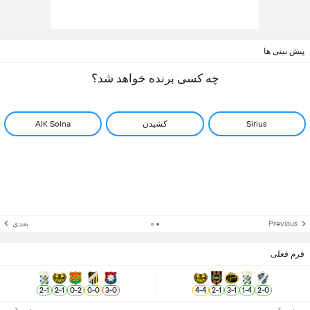
پیش بینی ها
چه کسی برنده خواهد شد؟
Sirius
کشیدن
AIK Solna
Previous
بعدی
فرم فعلی
2
-
1
2
-
1
0
-
2
0
-
0
3
-
0
4
-
4
2
-
1
3
-
1
1
-
4
2
-
0