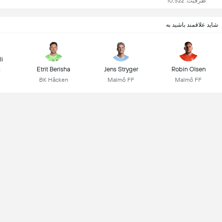
ظرفیت: 10,522
شاید علاقمند باشید به
li
Etrit Berisha
Jens Stryger
Robin Olsen
g
BK Häcken
Malmö FF
Malmö FF