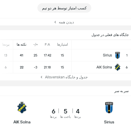
کسب امتیاز توسط هر دو تیم
دیدن همه
جایگاه های فعلی در جدول
امتیازها
F:A
+/-
نکته ها
بردها
Sirius
13
41
25
17:42
15
1
AIK Solna
6
22
-3
21:18
15
6
جدول و جایگاه Allsvenskan
سر به سر
6
5
4
بردها
باخت ها
بردها
AIK Solna
Sirius