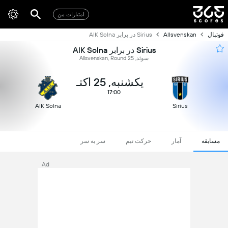
امتیازات من
فوتبال
Allsvenskan
Sirius در برابر AIK Solna
Sirius در برابر AIK Solna
سوئد, Allsvenskan, Round 25
یکشنبه, 25 اکتـ
17:00
AIK Solna
Sirius
مسابقه
آمار
حرکت تیم
سر به سر
Ad