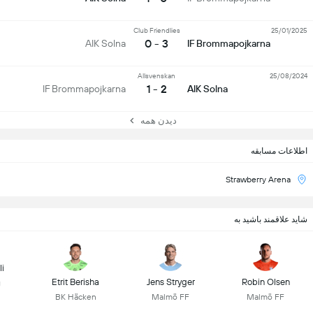
Club Friendlies
25/01/2025
3 - 0
AIK Solna
IF Brommapojkarna
Allsvenskan
25/08/2024
2 - 1
IF Brommapojkarna
AIK Solna
دیدن همه
اطلاعات مسابقه
Strawberry Arena
شاید علاقمند باشید به
li
Etrit Berisha
Jens Stryger
Robin Olsen
g
BK Häcken
Malmö FF
Malmö FF