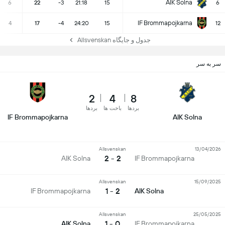
AIK Solna
6
22
-3
21:18
15
6
IF Brommapojkarna
4
17
-4
24:20
15
12
جدول و جایگاه Allsvenskan
سر به سر
2
4
8
بردها
باخت ها
بردها
IF Brommapojkarna
AIK Solna
Allsvenskan
13/04/2026
2 - 2
AIK Solna
IF Brommapojkarna
Allsvenskan
15/09/2025
2 - 1
IF Brommapojkarna
AIK Solna
Allsvenskan
25/05/2025
0 - 1
AIK Solna
IF Brommapojkarna