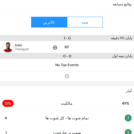
وقایع مسابقه
همه
بالاترین
0 - 1
پایان 90 دقیقه
Adel
85'
Trezeguet
0 - 0
پایان نیمه اول
No Top Events
آمار
49%
مالکیت
51%
7
تمام شوت ها - کل شوت ها
4
2
شوت در چارچوب
1