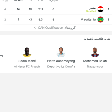
مصر
4
14
10
2:12
6
1
Qualified
Mauritania
2
7
-3
6:3
6
3
گروه‌های CAN Qualification
شاید علاقمند باشید به
mi
Sadio Mané
Pierre Aubameyang
Mohamed Salah
Al Nassr FC Riyadh
Deportivo La Coruña
Trabzonspor