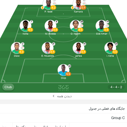
6.2
5.9
P. Yade
Kamara
7
8
28
19
6.5
6.6
6.5
6.6
Koita
M. Bodda
O. Ngom
Sidi Amar
2
21
14
20
6.3
6.4
6.4
6.5
Diaw
E. Houeibib
yahea
I. Keita
30
5.5
Diop
Club
4 - 4 - 2
دیدن همه
جایگاه های فعلی در جدول
Group C
امتیازها
F:A
+/-
نکته ها
بردها