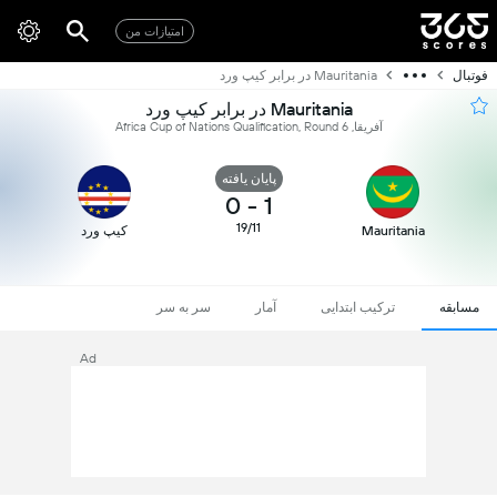
امتیازات من
فوتبال
Mauritania در برابر کیپ ورد
Mauritania در برابر کیپ ورد
آفریقا, Africa Cup of Nations Qualification, Round 6
پایان یافته
0
-
1
19/11
Mauritania
کیپ ورد
مسابقه
ترکیب ابتدایی
آمار
سر به سر
Ad