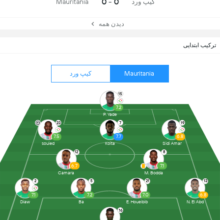
0 - 0
کیپ ورد
Mauritania
دیدن همه
ترکیب ابتدایی
Mauritania
کیپ ورد
15
7.2
P. Yade
23
7
19
7.5
7.7
6.8
souied
Koita
Sidi Amar
12
8
6.7
7.1
Camara
M. Bodda
2
5
21
13
7.1
7.2
7.0
6.8
Diaw
Ba
E. Houeibib
N. El Abd
16