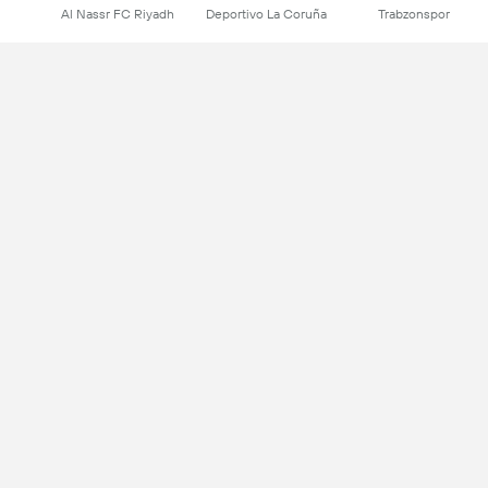
Al Nassr FC Riyadh
Deportivo La Coruña
Trabzonspor