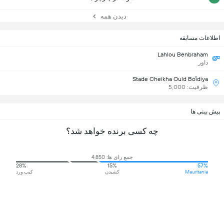
دیدن همه
اطلاعات مسابقه
Lahlou Benbraham
داور
Stade Cheikha Ould Boïdiya
ظرفیت: 5,000
پیش بینی ها
چه کسی برنده خواهد شد؟
جمع رای ها: 4,850
28%
15%
57%
Mauritania
کشیدن
کیپ ورد