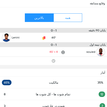
وقایع مسابقه
همه
بالاترین
1 - 0
پایان 90 دقیقه
Lenini
60'
1 - 0
پایان نیمه اول
45' + 4
souied
آمار
35%
مالکیت
65%
12
تمام شوت ها - کل شوت ها
8
7
شوت در چارچوب
3