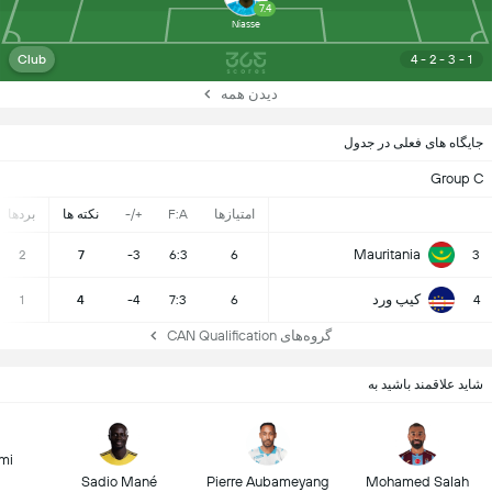
7.4
Niasse
Club
4 - 2 - 3 - 1
دیدن همه
جایگاه های فعلی در جدول
Group C
امتیازها
F:A
+/-
نکته ها
بردها
Mauritania
2
7
-3
6:3
6
3
کیپ ورد
1
4
-4
7:3
6
4
گروه‌های CAN Qualification
شاید علاقمند باشید به
mi
Sadio Mané
Pierre Aubameyang
Mohamed Salah