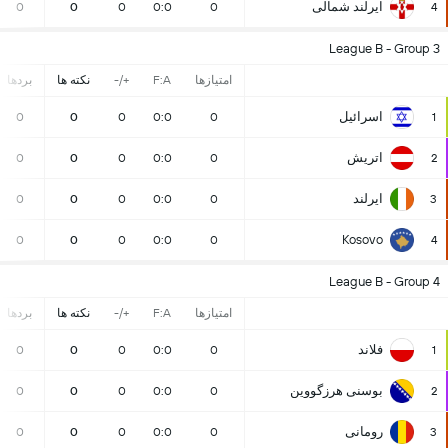
ایرلند شمالی
0
0
0
0:0
0
4
League B - Group 3
امتیازها
F:A
+/-
نکته ها
بردها
اسرائیل
0
0
0
0:0
0
1
اتریش
0
0
0
0:0
0
2
ایرلند
0
0
0
0:0
0
3
Kosovo
0
0
0
0:0
0
4
League B - Group 4
امتیازها
F:A
+/-
نکته ها
بردها
فلاند
0
0
0
0:0
0
1
بوسنی هرزگووین
0
0
0
0:0
0
2
رومانی
0
0
0
0:0
0
3