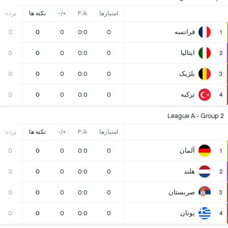
امتیازها
F:A
+/-
نکته ها
بردها
فرانسه
0
0
0
0:0
0
1
ایتالیا
0
0
0
0:0
0
2
بلژیک
0
0
0
0:0
0
3
ترکیه
0
0
0
0:0
0
4
League A - Group 2
امتیازها
F:A
+/-
نکته ها
بردها
آلمان
0
0
0
0:0
0
1
هلند
0
0
0
0:0
0
2
صربستان
0
0
0
0:0
0
3
یونان
0
0
0
0:0
0
4