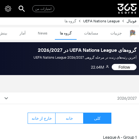
امتیازات من
فوتبال
UEFA Nations League
گروه ها
جزییات
مسابقات
گروه ها
News
آمار
بینش
گروه‌های UEFA Nations League در 2026/2027
آخرین رتبه‌های زنده در مرحله گروهی UEFA Nations League 2026/2027
22.64M
Follow
2026/2027
کلی
خانه
خارج از خانه
League A - Group 1