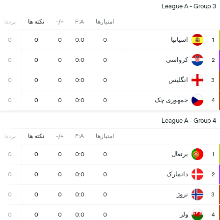
League A - Group 3
امتیازها
F:A
+/-
نکته ها
بردها
اسپانیا
0
0
0
0:0
0
1
کرواسی
0
0
0
0:0
0
2
انگلیس
0
0
0
0:0
0
3
جمهوری چک
0
0
0
0:0
0
4
League A - Group 4
امتیازها
F:A
+/-
نکته ها
بردها
پرتغال
0
0
0
0:0
0
1
دانمارک
0
0
0
0:0
0
2
نروژ
0
0
0
0:0
0
3
ولز
0
0
0
0:0
0
4