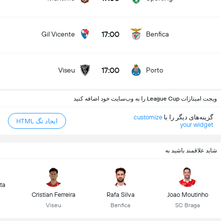
17:00
Gil Vicente
Benfica
17:00
Viseu
Porto
ویجت امیتازات League Cup را به وب‌سایت خود اضافه کنید
گزینه‌های دیگر را با
customize
ایجاد تگ HTML
your widget
شاید علاقمند باشید به
ta
Cristian Ferreira
Rafa Silva
Joao Moutinho
Viseu
Benfica
SC Braga